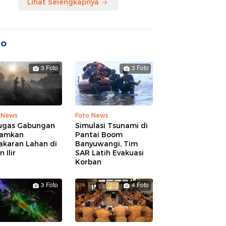
Lihat Selengkapnya
to
3 Foto
3 Foto
 News
Foto News
ugas Gabungan
Simulasi Tsunami di
amkan
Pantai Boom
akaran Lahan di
Banyuwangi, Tim
 Ilir
SAR Latih Evakuasi
Korban
3 Foto
4 Foto