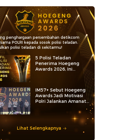
ang penghargaan persembahan detikcom
rsama POLRI kepada sosok polisi teladan.
lkan polisi teladan di sekitarmu!
5 Polisi Teladan
Penerima Hoegeng
Awards 2026, Ini
Kategori dan Kiprahnya
IM57+ Sebut Hoegeng
Awards Jadi Motivasi
Polri Jalankan Amanat
Konstitusi
Lihat Selengkapnya