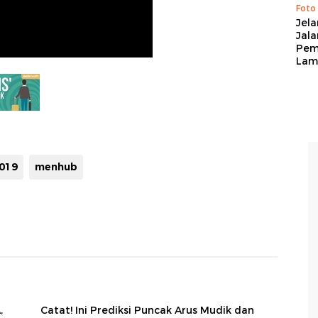
Foto
Jela
Jal
Pem
Lam
019
menhub
,
Catat! Ini Prediksi Puncak Arus Mudik dan