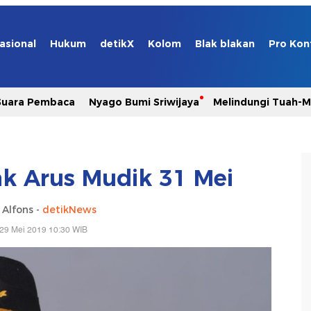
asional
Hukum
detikX
Kolom
Blak blakan
Pro Kon
Suara Pembaca
Nyago Bumi Sriwijaya
Melindungi Tuah-
k Arus Mudik 31 Mei
 Alfons -
detikNews
29 Mei 2019 10:30 WIB