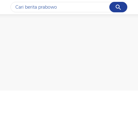
Cancel
Yang sedang ramai dicari
#1
data live draw sgp
#2
kebakaran
#3
prabowo
#4
iran
#5
gempa hari ini
Promoted
Terakhir yang dicari
Loading...