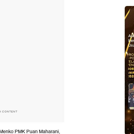
Aj
be
Usu
H CONTENT
uti Menko PMK Puan Maharani,