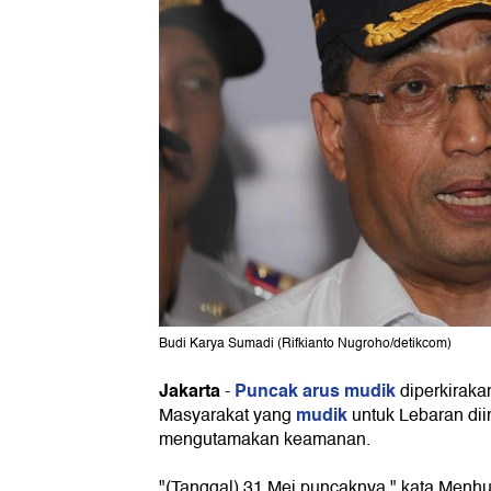
Budi Karya Sumadi (Rifkianto Nugroho/detikcom)
Jakarta
Puncak arus mudik
-
diperkiraka
mudik
Masyarakat yang
untuk Lebaran dii
mengutamakan keamanan.
"(Tanggal) 31 Mei puncaknya," kata Menh