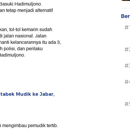
Basuki Hadimuljono.
an tetap menjadi alternatif
Ber
#
pkan, tol-tol kemarin sudah
i jalan nasional. Jalan
 nanti kelancarannya itu ada 3,
h polisi, dan perilaku
#
Hadimuljono.
#
#
tabek Mudik ke Jabar,
#
 mengimbau pemudik tertib.