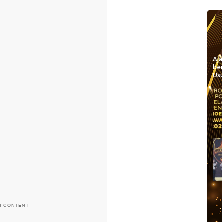
Aj
be
Usu
H CONTENT