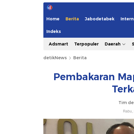
Home
Berita
Jabodetabek
Intern
Indeks
Adsmart
Terpopuler
Daerah
detikNews
Berita
Pembakaran Map
Terk
Tim de
Rabu, 