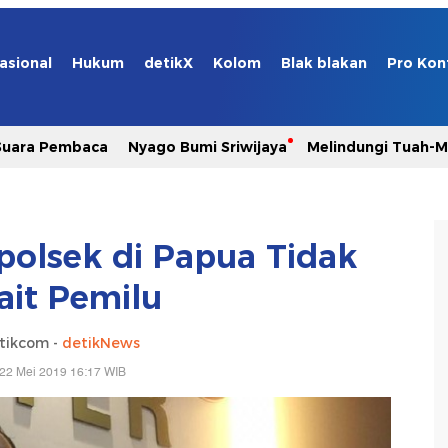
asional
Hukum
detikX
Kolom
Blak blakan
Pro Kon
Suara Pembaca
Nyago Bumi Sriwijaya
Melindungi Tuah-
olsek di Papua Tidak
ait Pemilu
tikcom -
detikNews
22 Mei 2019 16:17 WIB