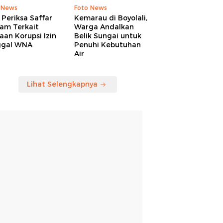
 News
Foto News
Periksa Saffar
Kemarau di Boyolali,
am Terkait
Warga Andalkan
an Korupsi Izin
Belik Sungai untuk
ggal WNA
Penuhi Kebutuhan
Air
Lihat Selengkapnya