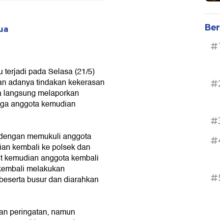
Ber
ua
#
 terjadi pada Selasa (21/5)
an adanya tindakan kekerasan
#
a langsung melaporkan
ngga anggota kemudian
#
dengan memukuli anggota
#
ian kembali ke polsek dan
t kemudian anggota kembali
kembali melakukan
#
eserta busur dan diarahkan
an peringatan, namun