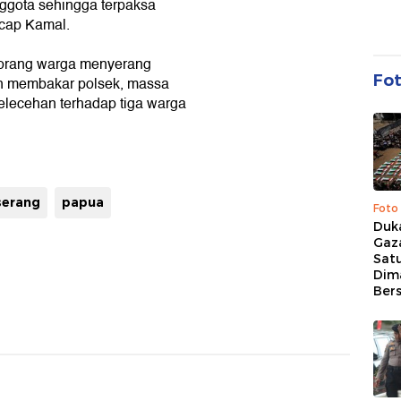
ggota sehingga terpaksa
cap Kamal.
0 orang warga menyerang
Fo
n membakar polsek, massa
elecehan terhadap tiga warga
iserang
papua
Foto
Duk
Gaz
Sat
Dim
Ber