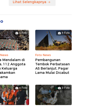
Lihat Selengkapnya
to
5 Foto
5 Foto
 News
Foto News
a Mendalam di
Pembangunan
a, 112 Anggota
Tembok Perbatasan
u Keluarga
AS Berlanjut, Pagar
akamkan
Lama Mulai Dicabut
sama
4 Foto
3 Foto