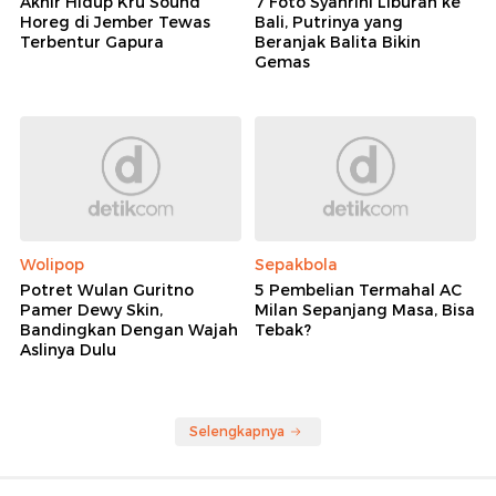
Akhir Hidup Kru Sound
7 Foto Syahrini Liburan ke
Horeg di Jember Tewas
Bali, Putrinya yang
Terbentur Gapura
Beranjak Balita Bikin
Gemas
Wolipop
Sepakbola
Potret Wulan Guritno
5 Pembelian Termahal AC
Pamer Dewy Skin,
Milan Sepanjang Masa, Bisa
Bandingkan Dengan Wajah
Tebak?
Aslinya Dulu
Selengkapnya