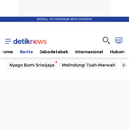
SCROLL TO CONTINUE WITH CONTENT
Home
Berita
Jabodetabek
Internasional
Hukum
Nyago Bumi Sriwijaya
Melindungi Tuah-Marwah
Ba