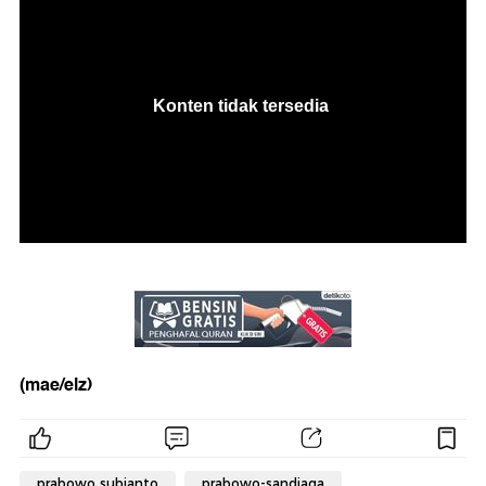
(mae/elz)
prabowo subianto
prabowo-sandiaga