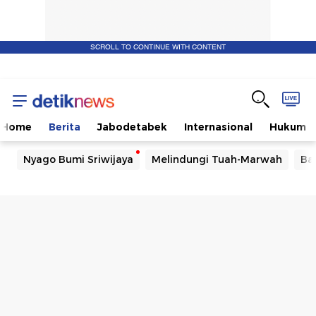
SCROLL TO CONTINUE WITH CONTENT
Home
Berita
Jabodetabek
Internasional
Hukum
Nyago Bumi Sriwijaya
Melindungi Tuah-Marwah
Ba