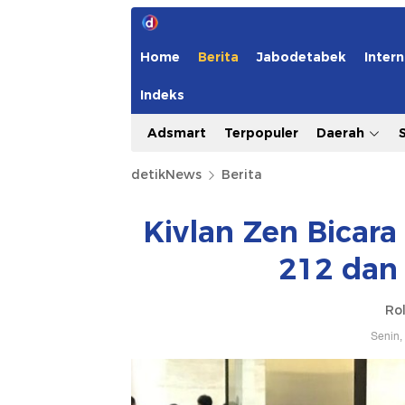
Home
Berita
Jabodetabek
Intern
Indeks
Adsmart
Terpopuler
Daerah
detikNews
Berita
Kivlan Zen Bicar
212 dan 
Ro
Senin,