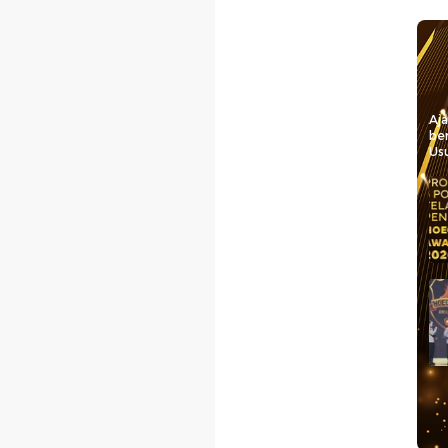
Aj
be
Usu