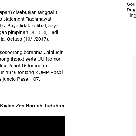
God
Duga
kapan) disebutkan tanggal 1
Tin
da statement Rachmawati
c. Saya tidak terlibat, saya
gan pimpinan DPR RI, Fadli
a, Selasa (10/1/2017).
 seseorang bernama Jalaludin
ohong (hoax) serta UU Nomor 1
au Pasal 15 terhadap
un 1946 tentang KUHP Pasal
s juncto Pasal 107.
, Kivlan Zen Bantah Tuduhan