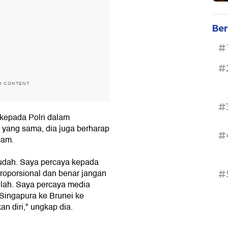
Ber
#
#
H CONTENT
#
 kepada Polri dalam
yang sama, dia juga berharap
#
cam.
udah. Saya percaya kepada
proporsional dan benar jangan
#
 lah. Saya percaya media
 Singapura ke Brunei ke
n diri," ungkap dia.