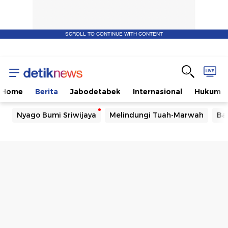
SCROLL TO CONTINUE WITH CONTENT
Home
Berita
Jabodetabek
Internasional
Hukum
Nyago Bumi Sriwijaya
Melindungi Tuah-Marwah
Ba