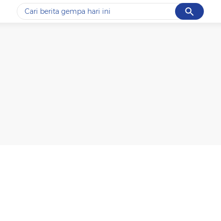
Cancel
Yang sedang ramai dicari
#1
data live draw sgp
#2
gempa hari ini
#3
prabowo
#4
iran
#5
demo
Promoted
Terakhir yang dicari
Loading...