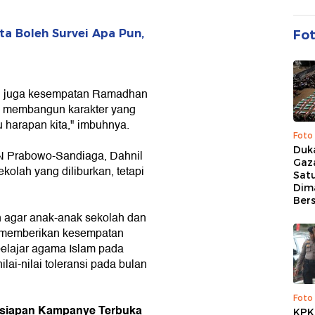
ta Boleh Survei Apa Pun,
Fo
t, juga kesempatan Ramadhan
a membangun karakter yang
tu harapan kita," imbuhnya.
Foto
Duk
PN Prabowo-Sandiaga, Dahnil
Gaz
olah yang diliburkan, tetapi
Sat
Dim
Ber
 agar anak-anak sekolah dan
k memberikan kesempatan
belajar agama Islam pada
i-nilai toleransi pada bulan
Foto
rsiapan Kampanye Terbuka
KPK 