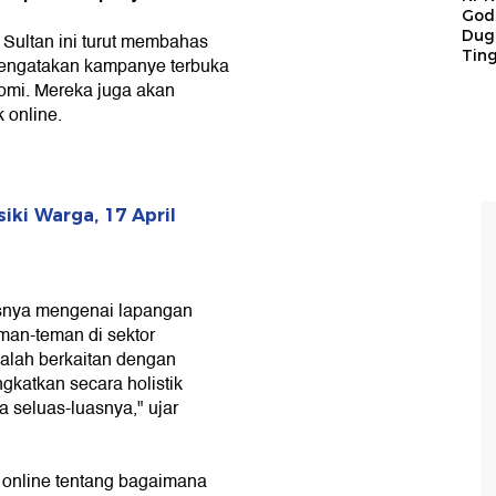
God
Duga
l Sultan ini turut membahas
Tin
engatakan kampanye terbuka
omi. Mereka juga akan
 online.
ki Warga, 17 April
usnya mengenai lapangan
man-teman di sektor
salah berkaitan dengan
gkatkan secara holistik
 seluas-luasnya," ujar
 online tentang bagaimana