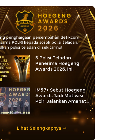
ang penghargaan persembahan detikcom
rsama POLRI kepada sosok polisi teladan.
lkan polisi teladan di sekitarmu!
5 Polisi Teladan
Penerima Hoegeng
Awards 2026, Ini
Kategori dan Kiprahnya
IM57+ Sebut Hoegeng
Awards Jadi Motivasi
Polri Jalankan Amanat
Konstitusi
Lihat Selengkapnya