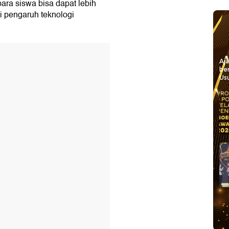
para siswa bisa dapat lebih
 pengaruh teknologi
Aj
be
Usu