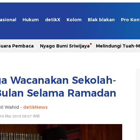
asional
Hukum
detikX
Kolom
Blak blakan
Pro Kon
Suara Pembaca
Nyago Bumi Sriwijaya
Melindungi Tuah-
a Wacanakan Sekolah-
Bulan Selama Ramadan
il Wahid -
detikNews
 16 Mar 2019 08:07 WIB