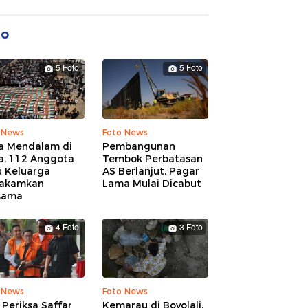
to
5 Foto
5 Foto
 News
Foto News
a Mendalam di
Pembangunan
a, 112 Anggota
Tembok Perbatasan
u Keluarga
AS Berlanjut, Pagar
akamkan
Lama Mulai Dicabut
sama
4 Foto
3 Foto
 News
Foto News
Periksa Saffar
Kemarau di Boyolali,