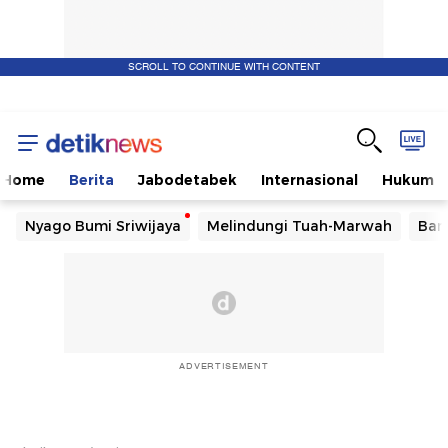
SCROLL TO CONTINUE WITH CONTENT
Home
Berita
Jabodetabek
Internasional
Hukum
Nyago Bumi Sriwijaya
Melindungi Tuah-Marwah
Ban
ADVERTISEMENT