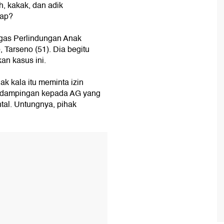
ah, kakak, dan adik
kap?
tgas Perlindungan Anak
Tarseno (51). Dia begitu
an kasus ini.
ak kala itu meminta izin
endampingan kepada AG yang
tal. Untungnya, pihak