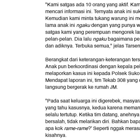
"Kami satgas ada 10 orang yang aktif. Ka
mencari informasi ini. Ternyata anak ini su
Kemudian kami minta tukang warung ini m
lama anak ini
ngaku
dengan yang punya war
satgas kami yang perempuan mengorek lan
pelan-pelan. Dia lalu
ngaku
bagaimana per
dan adiknya. Terbuka semua," jelas Tarsen
Berangkat dari keterangan-keterangan ter
Anak pun berkoordinasi dengan kepala peko
melaporkan kasus ini kepada Polsek Suko
Mendapat laporan ini, tim Tekab 308 yang
langsung bergerak ke rumah JM.
"Pada saat keluarga ini digerebek, masya
yang tahu kasusnya, kedua karena memang
selalu tertutup. Ketika tim datang, anehny
bersalah, tidak melarikan diri. Bahkan bap
apa kok
rame-rame
?' Seperti nggak meras
kisahnya.