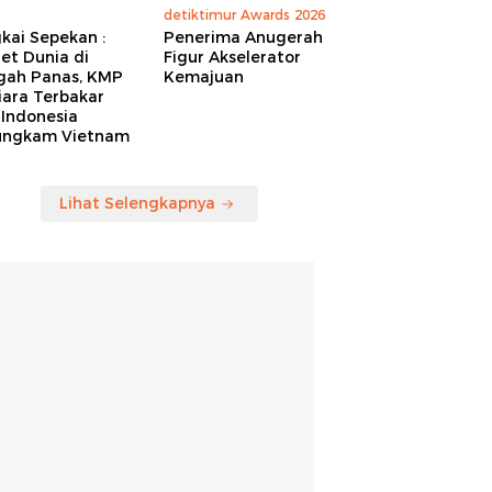
detiktimur Awards 2026
kai Sepekan :
Penerima Anugerah
et Dunia di
Figur Akselerator
gah Panas, KMP
Kemajuan
iara Terbakar
 Indonesia
ungkam Vietnam
Lihat Selengkapnya