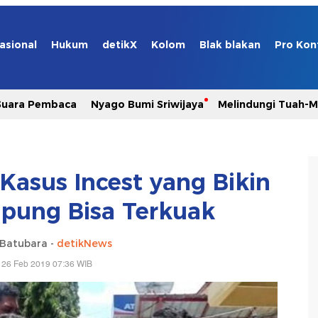
asional
Hukum
detikX
Kolom
Blak blakan
Pro Kon
Suara Pembaca
Nyago Bumi Sriwijaya
Melindungi Tuah-
Kasus Incest yang Bikin
pung Bisa Terkuak
 Batubara -
detikNews
 26 Feb 2019 07:36 WIB