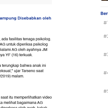
Ber
 Lampung Disebabkan oleh
#
#
 ada fasilitas tenaga psikolog.
G untuk diperiksa psikolog
 dialami AG oleh ayahnya JM
#
ya YF (16) terkuak.
ua terungkap bahwa anak ini
ksual," ujar Tarseno saat
#
2/2019) malam.
#
saat itu memperlihatkan video
eka melihat bagaimana AG