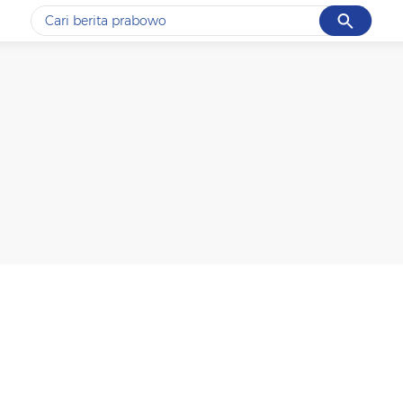
Cancel
Yang sedang ramai dicari
#1
data live draw sgp
#2
k-talk
#3
kebakaran
#4
prabowo
#5
gempa hari ini
Promoted
Terakhir yang dicari
Loading...