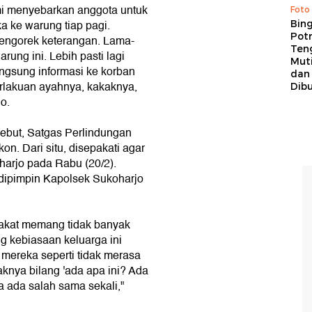
mi menyebarkan anggota untuk
Foto
ka ke warung tiap pagi.
Bing
Potr
engorek keterangan. Lama-
Ten
ung ini. Lebih pasti lagi
Mut
gsung informasi ke korban
dan
lakuan ayahnya, kakaknya,
Dib
o.
sebut, Satgas Perlindungan
n. Dari situ, disepakati agar
harjo pada Rabu (20/2).
 dipimpin Kapolsek Sukoharjo
rakat memang tidak banyak
 kebiasaan keluarga ini
a mereka seperti tidak merasa
aknya bilang 'ada apa ini? Ada
a ada salah sama sekali,"