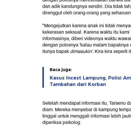
dengan polosnya menceritakan bahwa dia 
dan adik kandungnya sendiri. Dia tidak t
direnggut oleh orang-orang yang seharus
"Mengejutkan karena anak ini tidak menya
kekerasan seksual. Karena waktu itu kami 
informasinya, diberi videonya waktu waw
dengan polosnya 'kalau malam bapaknya
itunya bapak
dimasukin'.
Kira-kira seperti i
Baca juga:
Kasus Incest Lampung, Polisi Am
Tambahan dari Korban
Setelah mendapat informasi itu, Tarseno d
diam. Mereka menyebar di kampung tempa
tinggal untuk menggali informasi lebih ja
diperiksa psikolog.