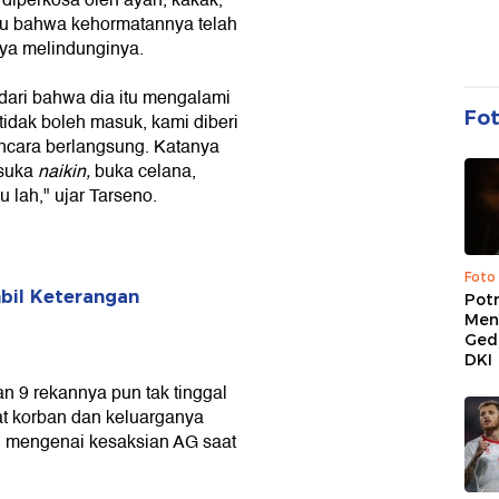
diperkosa oleh ayah, kakak,
ahu bahwa kehormatannya telah
nya melindunginya.
dari bahwa dia itu mengalami
Fo
tidak boleh masuk, kami diberi
ancara berlangsung. Katanya
 suka
naikin,
buka celana,
tu lah," ujar Tarseno.
Foto
bil Keterangan
Pot
Men
Ged
DKI
an 9 rekannya pun tak tinggal
t korban dan keluarganya
uh mengenai kesaksian AG saat