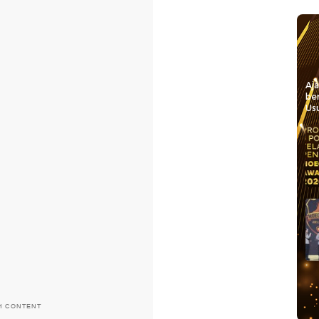
Aj
be
Usu
H CONTENT