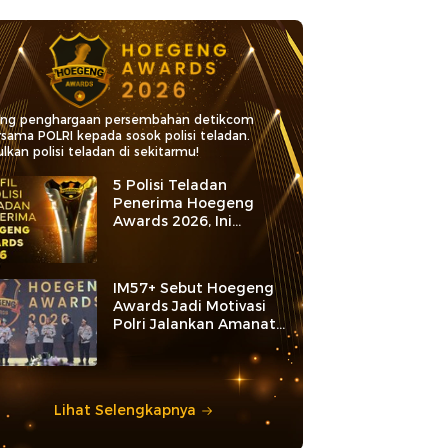
ang penghargaan persembahan detikcom
rsama POLRI kepada sosok polisi teladan.
lkan polisi teladan di sekitarmu!
5 Polisi Teladan
Penerima Hoegeng
Awards 2026, Ini
Kategori dan Kiprahnya
IM57+ Sebut Hoegeng
Awards Jadi Motivasi
Polri Jalankan Amanat
Konstitusi
Lihat Selengkapnya