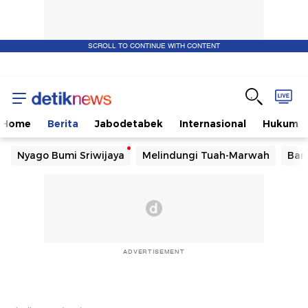
SCROLL TO CONTINUE WITH CONTENT
Home
Berita
Jabodetabek
Internasional
Hukum
Nyago Bumi Sriwijaya
Melindungi Tuah-Marwah
Ban
ADVERTISEMENT