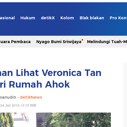
asional
Hukum
detikX
Kolom
Blak blakan
Pro Kon
Suara Pembaca
Nyago Bumi Sriwijaya
Melindungi Tuah-
n Lihat Veronica Tan
ari Rumah Ahok
hsanudin -
detikNews
 24 Jan 2019 13:15 WIB