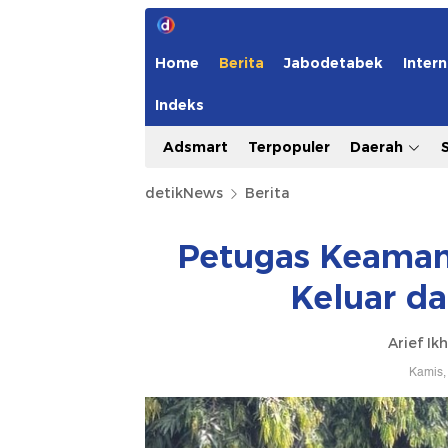
Home
Berita
Jabodetabek
Intern
Indeks
Adsmart
Terpopuler
Daerah
detikNews
Berita
Petugas Keamana
Keluar d
Arief Ik
Kamis,