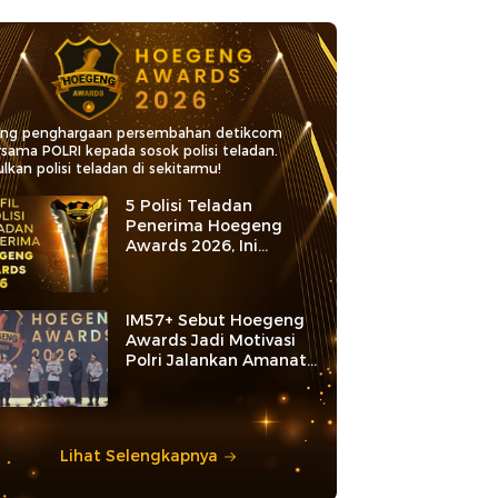
ang penghargaan persembahan detikcom
rsama POLRI kepada sosok polisi teladan.
lkan polisi teladan di sekitarmu!
5 Polisi Teladan
Penerima Hoegeng
Awards 2026, Ini
Kategori dan Kiprahnya
IM57+ Sebut Hoegeng
Awards Jadi Motivasi
Polri Jalankan Amanat
Konstitusi
Lihat Selengkapnya