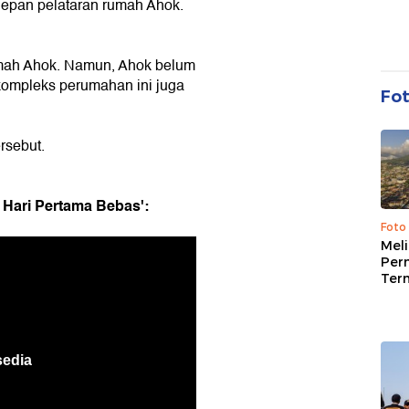
depan pelataran rumah Ahok.
 rumah Ahok. Namun, Ahok belum
kompleks perumahan ini juga
Fo
rsebut.
 Hari Pertama Bebas':
Foto
Mel
Per
Ter