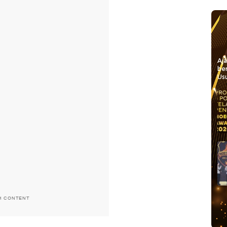
Aj
be
Usu
H CONTENT