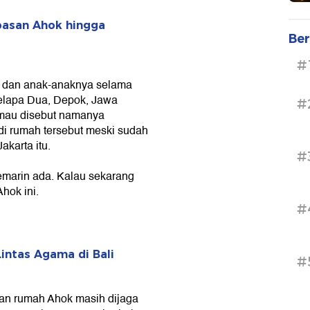
basan Ahok hingga
Ber
#
ro dan anak-anaknya selama
elapa Dua, Depok, Jawa
#
 mau disebut namanya
 di rumah tersebut meski sudah
karta itu.
#
kemarin ada. Kalau sekarang
hok ini.
#
intas Agama di Bali
#
epan rumah Ahok masih dijaga