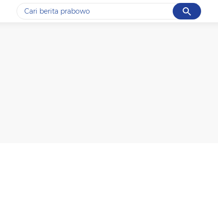
Cancel
Yang sedang ramai dicari
#1
data live draw sgp
#2
kebakaran
#3
prabowo
#4
iran
#5
gempa hari ini
Promoted
Terakhir yang dicari
Loading...