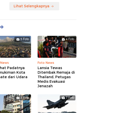
Lihat Selengkapnya
to
5 Foto
4 Foto
 News
Foto News
ihat Padatnya
Lansia Tewas
mukiman Kota
Ditembak Remaja di
nate dari Udara
Thailand, Petugas
Medis Evakuasi
Jenazah
3 Foto
7 Foto