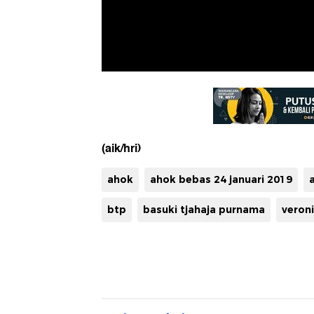
(aik/hri)
ahok
ahok bebas 24 januari 2019
btp
basuki tjahaja purnama
veroni