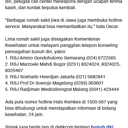
diri, petugas call center merespons dengan ucapan terima
kasih, dan kontak terputus kembali.
"Berbagai rumah sakit jiwa di Jawa juga membuka hotline
service. Masyarakat bisa memanfaatkan itu," kata Oscar.
Lima rumah sakit juga disiagakan Kementerian
Kesehatan untuk melayani panggilan telepon konseling
pencegahan bunuh diri, yakni:
1. RSJ Amino Gondohutomo Semarang (024) 6722565
2. RSJ Marzoeki Mahdi Bogor (0251) 8324024, 8324025,
8320467
3. RSJ Soeharto Heerdjan Jakarta (021) 5682841
4. RSJ Prof Dr Soerojo Magelang (0293) 363601
5. RSJ Radjiman Wediodiningrat Malang (0341) 423444
Ada pula nomor hotline Halo Kemkes di 1500-567 yang
bisa dihubungi untuk mendapatkan informasi di bidang
kesehatan, 24 jam.
bunuh diri
Simak juga berita lain di detikcom tentang
.