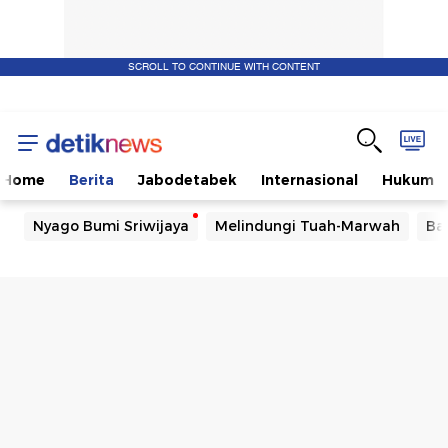
SCROLL TO CONTINUE WITH CONTENT
Home
Berita
Jabodetabek
Internasional
Hukum
Nyago Bumi Sriwijaya
Melindungi Tuah-Marwah
Ba