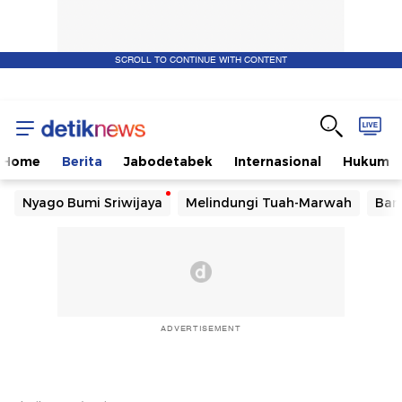
SCROLL TO CONTINUE WITH CONTENT
Home
Berita
Jabodetabek
Internasional
Hukum
Nyago Bumi Sriwijaya
Melindungi Tuah-Marwah
Ban
ADVERTISEMENT