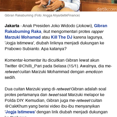
Gibran Rakabuming (Foto: Angga Aliya/detikFinance)
Jakarta
Gibran
-
Anak Presiden Joko Widodo (Jokowi),
Rakabuming Raka
, ikut mengomentari protes
rapper
Marzuki Mohamad
Kill The DJ
atau
karena lagunya,
'Jogja Istimewa', diubah liriknya menjadi dukungan ke
Prabowo Subianto. Apa katanya?
Komentar-komentar itu dicuitkan Gibran lewat akun
Twitter @Chilli_Pari pada Selasa (15/1). Awalnya, dia me-
retweet
cuitan Marzuki Mohammad dengan
emoticon
sedih.
Dua cuitan Marzuki yang di-
retweet
Gibran adalah soal
protes pertamanya dan
tweet
saat Marzuki melapor ke
Polda DIY. Kemudian, Gibran juga me-
retweet
cuitan
@CakKhum yang berisi video ibu-ibu menyanyikan
Jogja Istimewa
'
' dengan lirik diubah menjadi dukungan