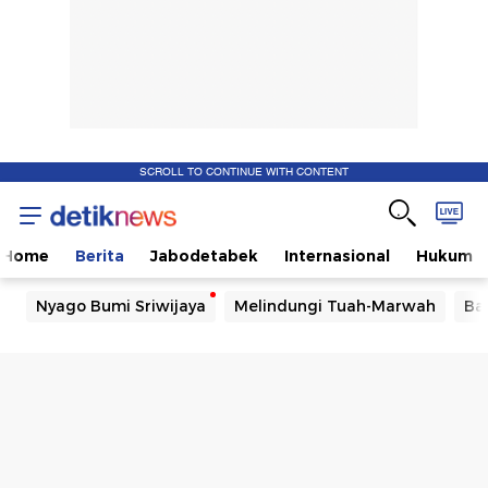
SCROLL TO CONTINUE WITH CONTENT
Home
Berita
Jabodetabek
Internasional
Hukum
Nyago Bumi Sriwijaya
Melindungi Tuah-Marwah
Ba