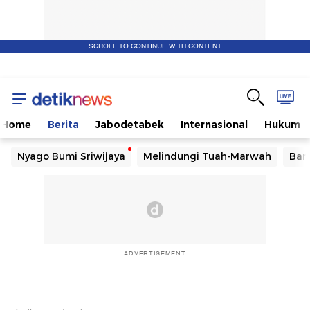
SCROLL TO CONTINUE WITH CONTENT
Home
Berita
Jabodetabek
Internasional
Hukum
Nyago Bumi Sriwijaya
Melindungi Tuah-Marwah
Ban
ADVERTISEMENT