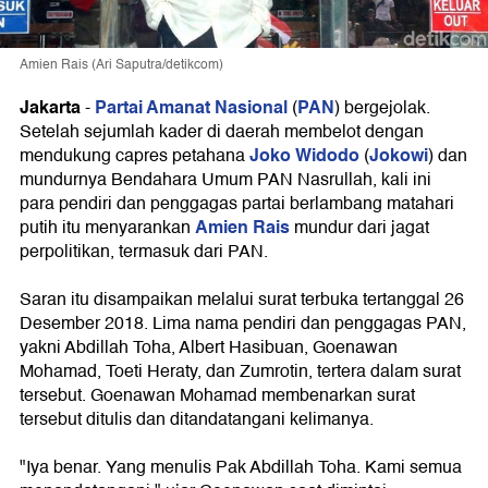
Amien Rais (Ari Saputra/detikcom)
Jakarta
Partai Amanat Nasional
PAN
-
(
) bergejolak.
Setelah sejumlah kader di daerah membelot dengan
Joko Widodo
Jokowi
mendukung capres petahana
(
) dan
mundurnya Bendahara Umum PAN Nasrullah, kali ini
para pendiri dan penggagas partai berlambang matahari
Amien Rais
putih itu menyarankan
mundur dari jagat
perpolitikan, termasuk dari PAN.
Saran itu disampaikan melalui surat terbuka tertanggal 26
Desember 2018. Lima nama pendiri dan penggagas PAN,
yakni Abdillah Toha, Albert Hasibuan, Goenawan
Mohamad, Toeti Heraty, dan Zumrotin, tertera dalam surat
tersebut. Goenawan Mohamad membenarkan surat
tersebut ditulis dan ditandatangani kelimanya.
"Iya benar. Yang menulis Pak Abdillah Toha. Kami semua