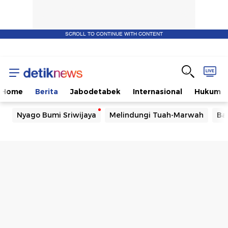
SCROLL TO CONTINUE WITH CONTENT
Home
Berita
Jabodetabek
Internasional
Hukum
Nyago Bumi Sriwijaya
Melindungi Tuah-Marwah
Ba