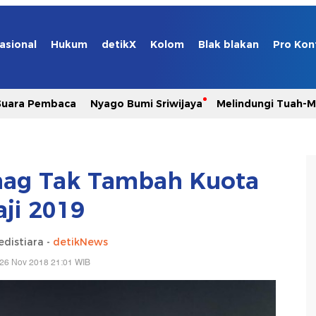
asional
Hukum
detikX
Kolom
Blak blakan
Pro Kon
Suara Pembaca
Nyago Bumi Sriwijaya
Melindungi Tuah-
nag Tak Tambah Kuota
aji 2019
edistiara -
detikNews
 26 Nov 2018 21:01 WIB