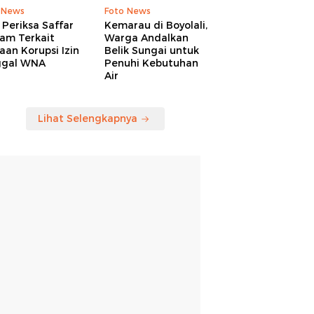
 News
Foto News
Periksa Saffar
Kemarau di Boyolali,
am Terkait
Warga Andalkan
an Korupsi Izin
Belik Sungai untuk
ggal WNA
Penuhi Kebutuhan
Air
Lihat Selengkapnya