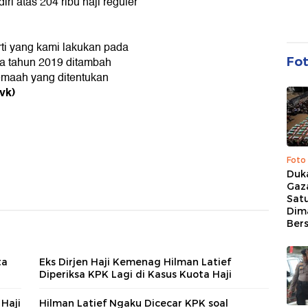
iri atas 204 ribu haji reguler
rti yang kami lakukan pada
ota tahun 2019 ditambah
Fo
emaah yang ditentukan
rvk)
Foto
Duk
Gaz
Sat
Dim
Ber
ta
Eks Dirjen Haji Kemenag Hilman Latief
Diperiksa KPK Lagi di Kasus Kuota Haji
 Haji
Hilman Latief Ngaku Dicecar KPK soal