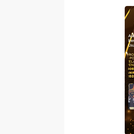
Aj
be
Usu