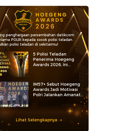
ang penghargaan persembahan detikcom
rsama POLRI kepada sosok polisi teladan.
lkan polisi teladan di sekitarmu!
5 Polisi Teladan
Penerima Hoegeng
Awards 2026, Ini
Kategori dan Kiprahnya
IM57+ Sebut Hoegeng
Awards Jadi Motivasi
Polri Jalankan Amanat
Konstitusi
Lihat Selengkapnya