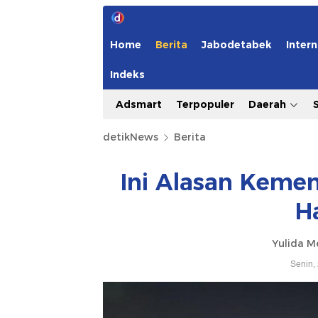
Home
Berita
Jabodetabek
Intern
Indeks
Adsmart
Terpopuler
Daerah
detikNews
Berita
Ini Alasan Keme
H
Yulida M
Senin,