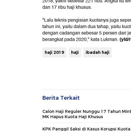
2018, yakni sebesar 221 ribu. Angka itu terd
dan 17 ribu haji khusus.
"Lalu teknis pengisian kuotanya juga sepe
tahun ini, yaitu dalam dua tahap, yaitu ku
dengan cadangan sebesar 5 persen dari j
(yld/
berangkat pada 2020," kata Lukman.
haji 2019
haji
ibadah haji
Berita Terkait
Calon Haji Reguler Nunggu 17 Tahun Min
MK Hapus Kuota Haji Khusus
KPK Panggil Saksi di Kasus Korupsi Kuota