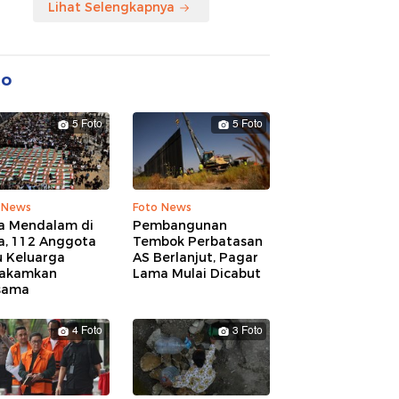
Lihat Selengkapnya
to
5 Foto
5 Foto
 News
Foto News
a Mendalam di
Pembangunan
a, 112 Anggota
Tembok Perbatasan
u Keluarga
AS Berlanjut, Pagar
akamkan
Lama Mulai Dicabut
sama
4 Foto
3 Foto