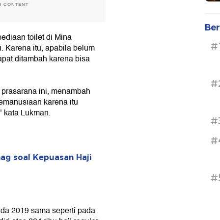
H CONTENT
Ber
diaan toilet di Mina
#
. Karena itu, apabila belum
dapat ditambah karena bisa
#
 prasarana ini, menambah
emanusiaan karena itu
" kata Lukman.
#
#
nag soal Kepuasan Haji
#
da 2019 sama seperti pada