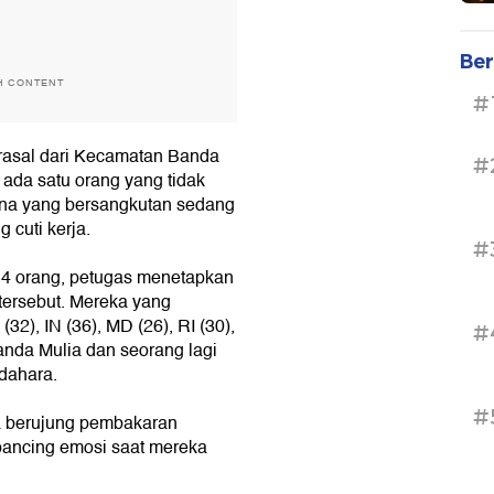
Ber
H CONTENT
#
erasal dari Kecamatan Banda
#
da satu orang yang tidak
ena yang bersangkutan sedang
 cuti kerja.
#
14 orang, petugas menetapkan
tersebut. Mereka yang
 (32), IN (36), MD (26), RI (30),
#
nda Mulia dan seorang lagi
dahara.
#
a berujung pembakaran
pancing emosi saat mereka