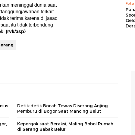
Foto
rkan meninggal dunia saat
Pan
rtanggungjawaban terkait
Seou
dak terima karena di jasad
Gel
aat itu tidak terbendung
Dera
(rvk/asp)
ek.
iserang
asus
Detik-detik Bocah Tewas Diserang Anjing
Pemburu di Bogor Saat Mancing Belut
gor,
Kepergok saat Beraksi, Maling Bobol Rumah
di Serang Babak Belur