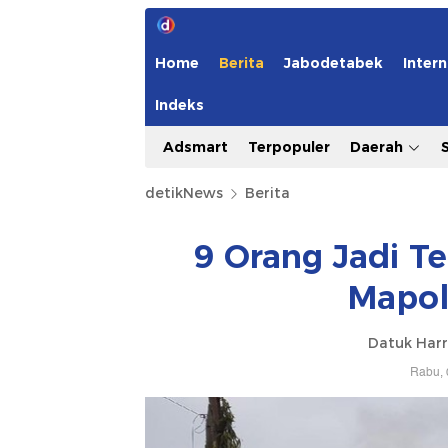
Home
Berita
Jabodetabek
Intern
Indeks
Adsmart
Terpopuler
Daerah
detikNews
Berita
9 Orang Jadi T
Mapol
Datuk Harr
Rabu, 