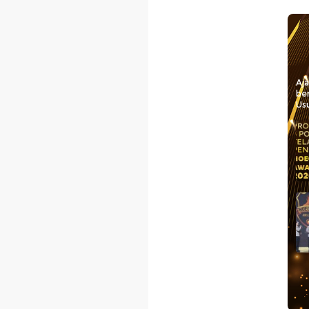
Aj
be
Usu