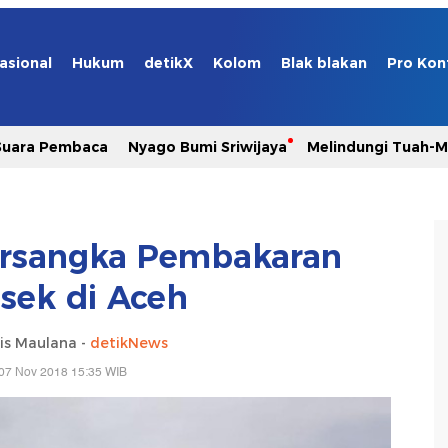
asional
Hukum
detikX
Kolom
Blak blakan
Pro Kon
Suara Pembaca
Nyago Bumi Sriwijaya
Melindungi Tuah-
ersangka Pembakaran
sek di Aceh
is Maulana -
detikNews
07 Nov 2018 15:35 WIB