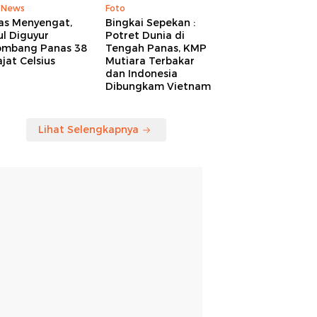
 News
Foto
as Menyengat,
Bingkai Sepekan :
l Diguyur
Potret Dunia di
ombang Panas 38
Tengah Panas, KMP
jat Celsius
Mutiara Terbakar
dan Indonesia
Dibungkam Vietnam
Lihat Selengkapnya