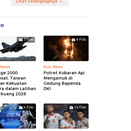
Lihat Selengkapnya
to
7 Foto
9 Foto
 News
Foto News
age 2000
Potret Kobaran Api
esat, Taiwan
Mengamuk di
er Kekuatan
Gedung Bapenda
ra dalam Latihan
DKI
 Kuang 2026
4 Foto
15 Foto