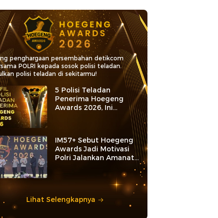
ang penghargaan persembahan detikcom
rsama POLRI kepada sosok polisi teladan.
lkan polisi teladan di sekitarmu!
5 Polisi Teladan
Penerima Hoegeng
Awards 2026, Ini
Kategori dan Kiprahnya
IM57+ Sebut Hoegeng
Awards Jadi Motivasi
Polri Jalankan Amanat
Konstitusi
Lihat Selengkapnya