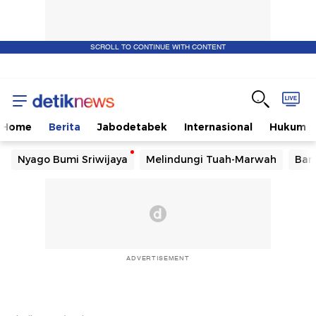
SCROLL TO CONTINUE WITH CONTENT
Home
Berita
Jabodetabek
Internasional
Hukum
Nyago Bumi Sriwijaya
Melindungi Tuah-Marwah
Ban
ADVERTISEMENT