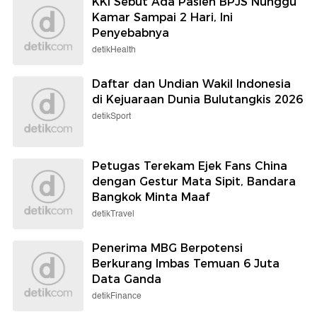
KKI Sebut Ada Pasien BPJS Nunggu
Kamar Sampai 2 Hari, Ini
Penyebabnya
detikHealth
Daftar dan Undian Wakil Indonesia
di Kejuaraan Dunia Bulutangkis 2026
detikSport
Petugas Terekam Ejek Fans China
dengan Gestur Mata Sipit, Bandara
Bangkok Minta Maaf
detikTravel
Penerima MBG Berpotensi
Berkurang Imbas Temuan 6 Juta
Data Ganda
detikFinance