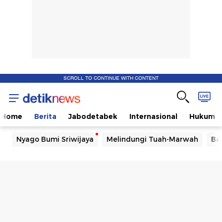
SCROLL TO CONTINUE WITH CONTENT
Home
Berita
Jabodetabek
Internasional
Hukum
Nyago Bumi Sriwijaya
Melindungi Tuah-Marwah
Ba