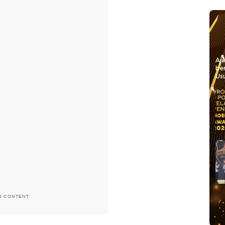
Aj
be
Usu
H CONTENT