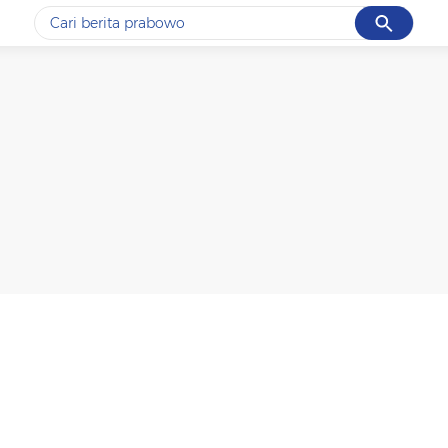
Cancel
Yang sedang ramai dicari
#1
data live draw sgp
#2
k-talk
#3
kebakaran
#4
prabowo
#5
gempa hari ini
Promoted
Terakhir yang dicari
Loading...