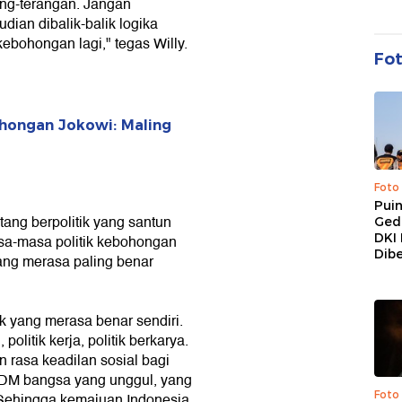
ang-terangan. Jangan
dian dibalik-balik logika
ebohongan lagi," tegas Willy.
Fo
ohongan Jokowi: Maling
Foto
Pui
tang berpolitik yang santun
Ged
DKI 
a-masa politik kebohongan
Dibe
 yang merasa paling benar
tik yang merasa benar sendiri.
olitik kerja, politik berkarya.
rasa keadilan sosial bagi
SDM bangsa yang unggul, yang
Foto
. Sehingga kemajuan Indonesia,