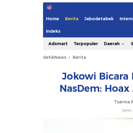
Home
Berita
Jabodetabek
Intern
Indeks
Adsmart
Terpopuler
Daerah
detikNews
Berita
Jokowi Bicara
NasDem: Hoax
Tsarina 
Senin,