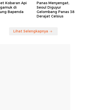
ret Kobaran Api
Panas Menyengat,
gamuk di
Seoul Diguyur
ung Bapenda
Gelombang Panas 38
Derajat Celsius
Lihat Selengkapnya