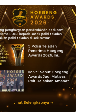
ang penghargaan persembahan detikcom
rsama POLRI kepada sosok polisi teladan.
lkan polisi teladan di sekitarmu!
5 Polisi Teladan
Penerima Hoegeng
Awards 2026, Ini
Kategori dan Kiprahnya
IM57+ Sebut Hoegeng
Awards Jadi Motivasi
Polri Jalankan Amanat
Konstitusi
Lihat Selengkapnya