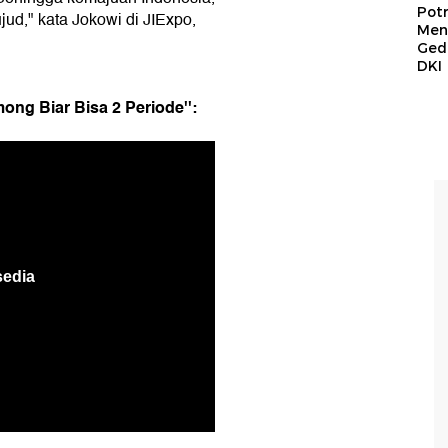
Pot
jud," kata Jokowi di JIExpo,
Men
Ged
DKI
ng Biar Bisa 2 Periode'':