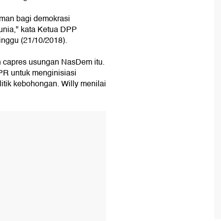
aman bagi demokrasi
unia," kata Ketua DPP
nggu (21/10/2018).
an capres usungan NasDem itu.
R untuk menginisiasi
tik kebohongan. Willy menilai