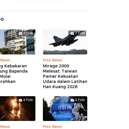
to
3 Foto
7 Foto
 News
Foto News
ng Kebakaran
Mirage 2000
ung Bapenda
Melesat, Taiwan
Mulai
Pamer Kekuatan
rsihkan
Udara dalam Latihan
Han Kuang 2026
9 Foto
4 Foto
 News
Foto News