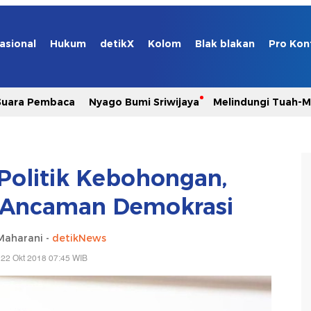
asional
Hukum
detikX
Kolom
Blak blakan
Pro Kon
Suara Pembaca
Nyago Bumi Sriwijaya
Melindungi Tuah-
 Politik Kebohongan,
 Ancaman Demokrasi
Maharani -
detikNews
 22 Okt 2018 07:45 WIB