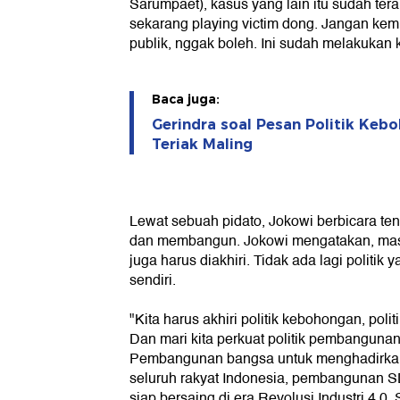
Sarumpaet), kasus yang lain itu sudah ter
sekarang playing victim dong. Jangan kemu
publik, nggak boleh. Ini sudah melakukan k
Baca juga:
Gerindra soal Pesan Politik Keb
Teriak Maling
Lewat sebuah pidato, Jokowi berbicara ten
dan membangun. Jokowi mengatakan, mas
juga harus diakhiri. Tidak ada lagi politik
sendiri.
"Kita harus akhiri politik kebohongan, poli
Dan mari kita perkuat politik pembangunan, p
Pembangunan bangsa untuk menghadirkan 
seluruh rakyat Indonesia, pembangunan 
siap bersaing di era Revolusi Industri 4.0