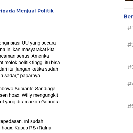
ipada Menjual Politik
Ber
#
nginsiasi UU yang secara
#
a ini kan masyarakat kita
 ancaman serius. Amerika
 melek politik tinggi itu bisa
#
dari itu, jangan ketika sudah
a sadar," paparnya.
#
abowo Subianto-Sandiaga
sen hoax. Willy mengungkit
t yang diramaikan Gerindra
#
kepedasan. Ini sudah
i hoax. Kasus RS (Ratna