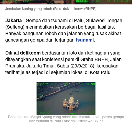
Jembatan kuning yang roboh (Foto: dok. istimewa/BNPB)
Jakarta
-
Gempa dan tsunami di Palu, Sulawesi Tengah
(Sulteng) menimbulkan kerusakan berbagai fasilitas.
Banyak bangunan roboh dan jalanan yang rusak akibat
tsunami
guncangan gempa dan terjangan
.
detikcom
Dilihat
berdasarkan foto dari ketinggian yang
ditayangkan saat konferensi pers di Graha BNPB, Jalan
Pramuka, Jakarta Timur, Sabtu (29/9/2018), kerusakan
terlihat jelas terjadi di sejumlah lokasi di Kota Palu.
Penampakan Masjid Apung yang roboh dan masuk ke laut pasca gempa
dan tsunami di Palu Foto: dok. istimewa/BNPB