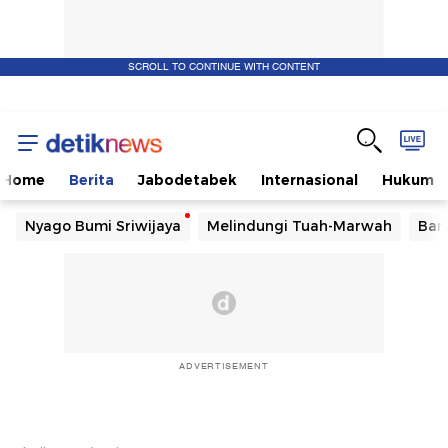
SCROLL TO CONTINUE WITH CONTENT
Home
Berita
Jabodetabek
Internasional
Hukum
Nyago Bumi Sriwijaya
Melindungi Tuah-Marwah
Ban
ADVERTISEMENT