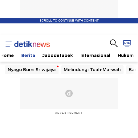
SCROLL TO CONTINUE WITH CONTENT
Home
Berita
Jabodetabek
Internasional
Hukum
Nyago Bumi Sriwijaya
Melindungi Tuah-Marwah
Ban
ADVERTISEMENT