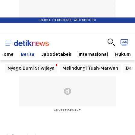
SCROLL TO CONTINUE WITH CONTENT
Home
Berita
Jabodetabek
Internasional
Hukum
Nyago Bumi Sriwijaya
Melindungi Tuah-Marwah
Ban
ADVERTISEMENT