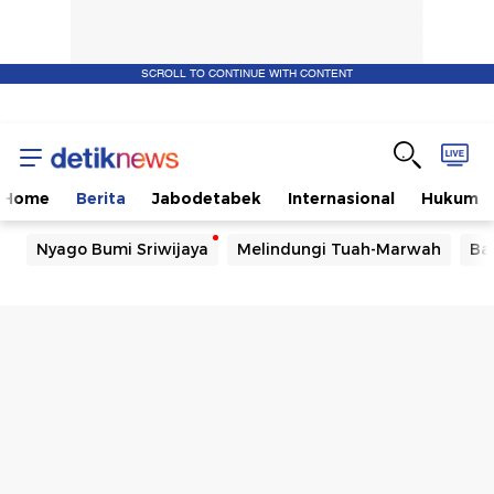
SCROLL TO CONTINUE WITH CONTENT
Home
Berita
Jabodetabek
Internasional
Hukum
Nyago Bumi Sriwijaya
Melindungi Tuah-Marwah
Ba