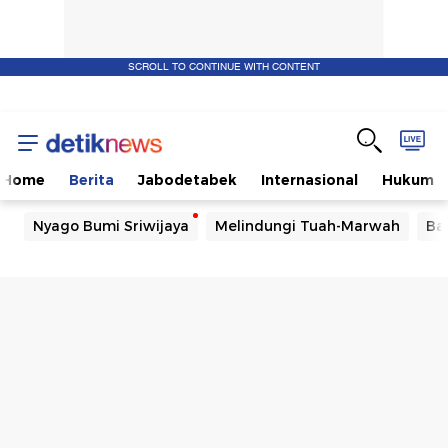
SCROLL TO CONTINUE WITH CONTENT
Home
Berita
Jabodetabek
Internasional
Hukum
Nyago Bumi Sriwijaya
Melindungi Tuah-Marwah
Ba