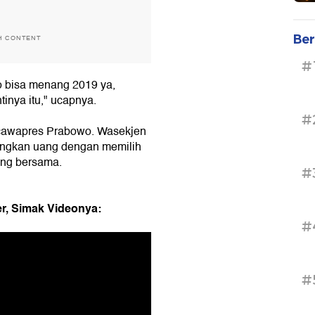
Ber
H CONTENT
#
o bisa menang 2019 ya,
inya itu," ucapnya.
#
si cawapres Prabowo. Wasekjen
ingkan uang dengan memilih
ang bersama.
#
r, Simak Videonya:
#
#