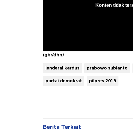
(gbr/dhn)
jenderal kardus
prabowo subianto
partai demokrat
pilpres 2019
Berita Terkait