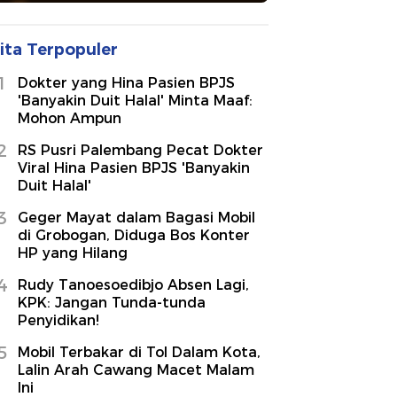
ita Terpopuler
1
Dokter yang Hina Pasien BPJS
'Banyakin Duit Halal' Minta Maaf:
Mohon Ampun
2
RS Pusri Palembang Pecat Dokter
Viral Hina Pasien BPJS 'Banyakin
Duit Halal'
3
Geger Mayat dalam Bagasi Mobil
di Grobogan, Diduga Bos Konter
HP yang Hilang
4
Rudy Tanoesoedibjo Absen Lagi,
KPK: Jangan Tunda-tunda
Penyidikan!
5
Mobil Terbakar di Tol Dalam Kota,
Lalin Arah Cawang Macet Malam
Ini