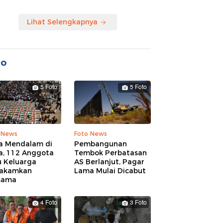
Lihat Selengkapnya
to
5 Foto
5 Foto
 News
Foto News
a Mendalam di
Pembangunan
a, 112 Anggota
Tembok Perbatasan
u Keluarga
AS Berlanjut, Pagar
akamkan
Lama Mulai Dicabut
sama
4 Foto
3 Foto