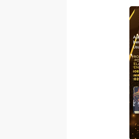
Aj
be
Usu