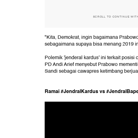
SCROLL TO CONTINUE WIT
"Kita, Demokrat, ingin bagaimana Prabow
sebagaimana supaya bisa menang 2019 int
Polemik 'jenderal kardus' ini terkait posi
PD Andi Arief menyebut Prabowo mement
Sandi sebagai cawapres ketimbang berju
Ramai #JendralKardus vs #JendralBape