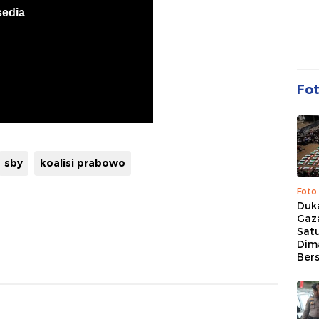
Fo
sby
koalisi prabowo
Foto
Duk
Gaz
Sat
Dim
Ber