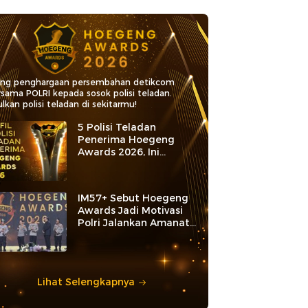
ang penghargaan persembahan detikcom
rsama POLRI kepada sosok polisi teladan.
lkan polisi teladan di sekitarmu!
5 Polisi Teladan
Penerima Hoegeng
Awards 2026, Ini
Kategori dan Kiprahnya
IM57+ Sebut Hoegeng
Awards Jadi Motivasi
Polri Jalankan Amanat
Konstitusi
Lihat Selengkapnya