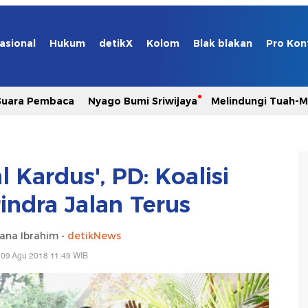
asional
Hukum
detikX
Kolom
Blak blakan
Pro Kon
Suara Pembaca
Nyago Bumi Sriwijaya
Melindungi Tuah-
l Kardus', PD: Koalisi
indra Jalan Terus
ana Ibrahim -
detikNews
 09 Agu 2018 11:49 WIB