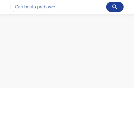
Cancel
Yang sedang ramai dicari
#1
gempa hari ini
#2
gempa
#3
prabowo
#4
iran
#5
demo
Promoted
Terakhir yang dicari
Loading...