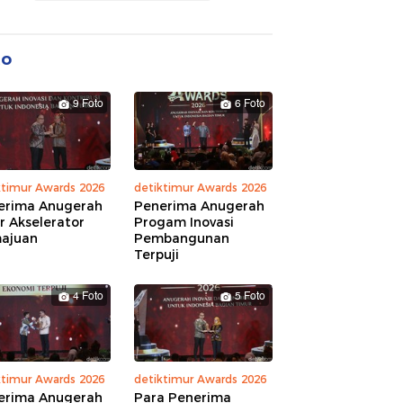
to
9 Foto
6 Foto
ktimur Awards 2026
detiktimur Awards 2026
erima Anugerah
Penerima Anugerah
r Akselerator
Progam Inovasi
ajuan
Pembangunan
Terpuji
4 Foto
5 Foto
ktimur Awards 2026
detiktimur Awards 2026
erima Anugerah
Para Penerima