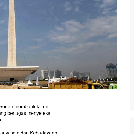
swedan membentuk Tim
ng bertugas menyeleksi
a.
 Pariwisata dan Kebudayaan