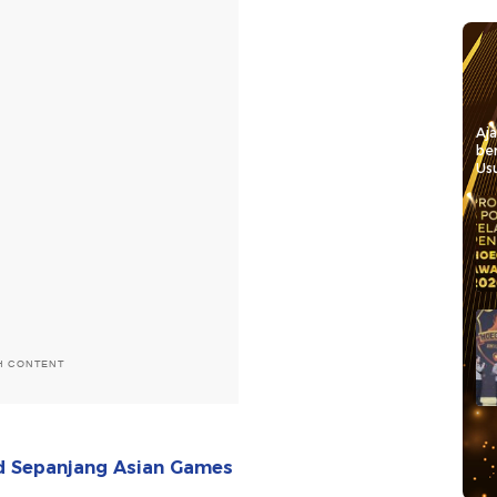
Aj
be
Usu
H CONTENT
d Sepanjang Asian Games