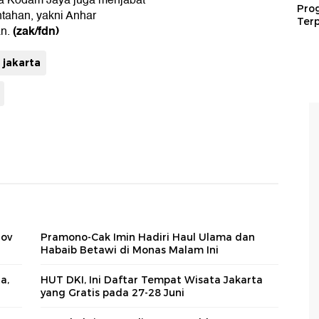
rta Kodam Jaya juga menjabat
Pro
ntahan, yakni Anhar
Terp
(zak/fdn)
an.
 jakarta
rov
Pramono-Cak Imin Hadiri Haul Ulama dan
Habaib Betawi di Monas Malam Ini
a,
HUT DKI, Ini Daftar Tempat Wisata Jakarta
yang Gratis pada 27-28 Juni