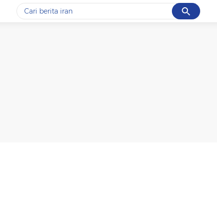
Cancel
Yang sedang ramai dicari
#1
data live draw sgp
#2
piala presiden 2026
#3
prabowo
#4
iran
#5
gempa hari ini
Promoted
Terakhir yang dicari
Loading...