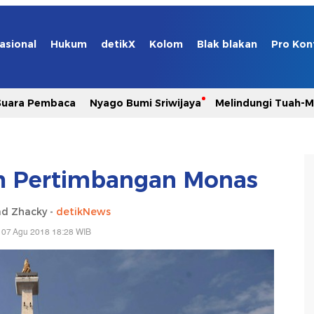
asional
Hukum
detikX
Kolom
Blak blakan
Pro Kon
Suara Pembaca
Nyago Bumi Sriwijaya
Melindungi Tuah-
m Pertimbangan Monas
d Zhacky -
detikNews
 07 Agu 2018 18:28 WIB