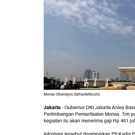
Monas (Grandyos Zafna/detikcom)
Jakarta
-
Gubernur DKI Jakarta Anies Ba
Pertimbangan Pemanfaatan Monas. Tim ya
kegiatan itu akan menerima gaji Rp 461 jut
Informasi tersebut disampaikan Plt Kadis