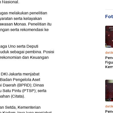
 Nasional.
tugas melakukan penelitian
Fo
aratan serta kelayakan
awasan Monas. Penelitian itu
angan serta rekomendasi ke
aga Uno serta Deputi
uduk sebagai pembina. Posisi
deti
 Perekonomian dan Keuangan
Pen
Figu
Kem
 DKI Jakarta menjabat
i Badan Pengelola Aset
si Daerah (BPRD); Dinas
Satu Pintu (PTSP); serta
ahan (Citata).
an Setda, Kementerian
deti
Pen