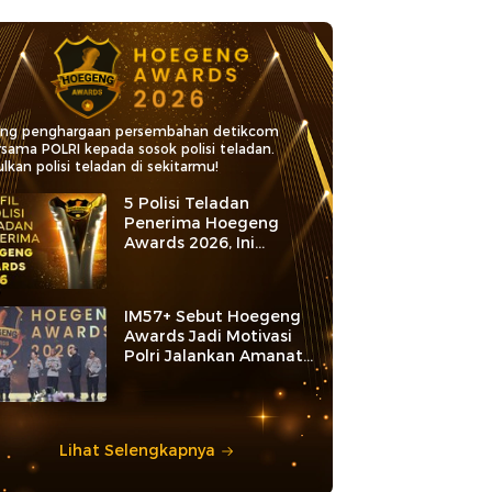
ang penghargaan persembahan detikcom
rsama POLRI kepada sosok polisi teladan.
lkan polisi teladan di sekitarmu!
5 Polisi Teladan
Penerima Hoegeng
Awards 2026, Ini
Kategori dan Kiprahnya
IM57+ Sebut Hoegeng
Awards Jadi Motivasi
Polri Jalankan Amanat
Konstitusi
Lihat Selengkapnya