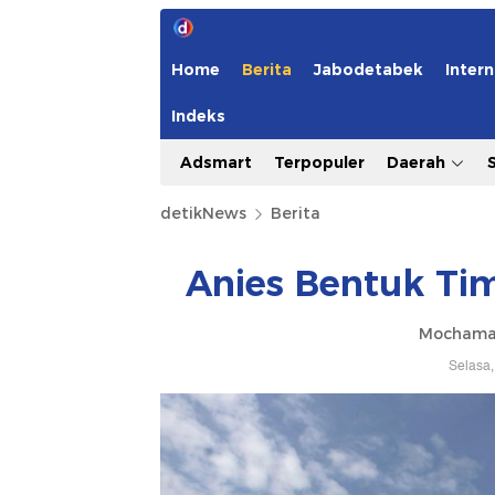
Home
Berita
Jabodetabek
Intern
Indeks
Adsmart
Terpopuler
Daerah
detikNews
Berita
Anies Bentuk Ti
Mochama
Selasa,