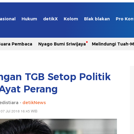
asional
Hukum
detikX
Kolom
Blak blakan
Pro Kon
Suara Pembaca
Nyago Bumi Sriwijaya
Melindungi Tuah-
ngan TGB Setop Politik
 Ayat Perang
edistiara -
detikNews
 07 Jul 2018 16:45 WIB