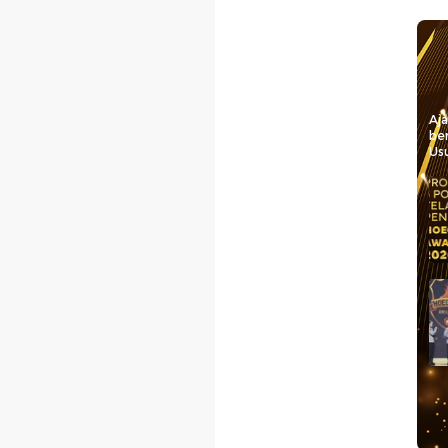
Aj
be
Usu