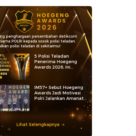
ang penghargaan persembahan detikcom
rsama POLRI kepada sosok polisi teladan.
lkan polisi teladan di sekitarmu!
5 Polisi Teladan
Penerima Hoegeng
Awards 2026, Ini
Kategori dan Kiprahnya
IM57+ Sebut Hoegeng
Awards Jadi Motivasi
Polri Jalankan Amanat
Konstitusi
Lihat Selengkapnya