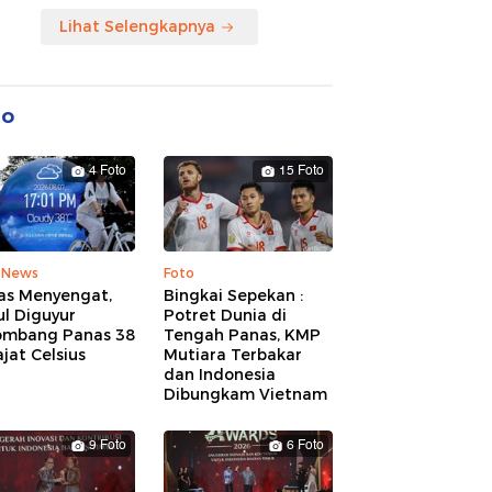
Lihat Selengkapnya
to
4 Foto
15 Foto
 News
Foto
as Menyengat,
Bingkai Sepekan :
l Diguyur
Potret Dunia di
ombang Panas 38
Tengah Panas, KMP
jat Celsius
Mutiara Terbakar
dan Indonesia
Dibungkam Vietnam
9 Foto
6 Foto