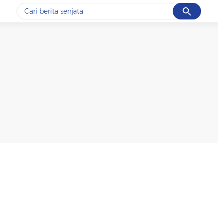
Cancel
Yang sedang ramai dicari
#1
data live draw sgp
#2
iran
#3
senjata
#4
prabowo
#5
gempa hari ini
Promoted
Terakhir yang dicari
Loading...