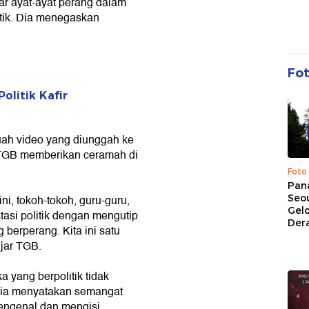
r ayat-ayat perang dalam
itik. Dia menegaskan
Fo
litik Kafir
ah video yang diunggah ke
 TGB memberikan ceramah di
Foto
Pan
Seou
i, tokoh-tokoh, guru-guru,
Gel
tasi politik dengan mengutip
Dera
 berperang. Kita ini satu
ujar TGB.
 yang berpolitik tidak
 Dia menyatakan semangat
mengenal dan mengisi.