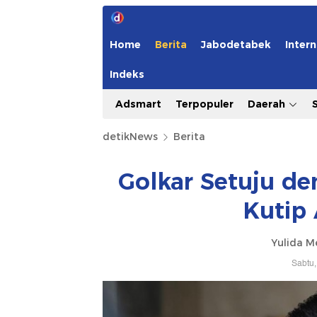
Home
Berita
Jabodetabek
Intern
Indeks
Adsmart
Terpopuler
Daerah
detikNews
Berita
Golkar Setuju de
Kutip
Yulida M
Sabtu,