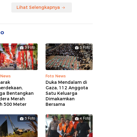
Lihat Selengkapnya
to
3 Foto
5 Foto
 News
Foto News
arak
Duka Mendalam di
erdekaan,
Gaza, 112 Anggota
ga Bentangkan
Satu Keluarga
dera Merah
Dimakamkan
ih 500 Meter
Bersama
5 Foto
4 Foto