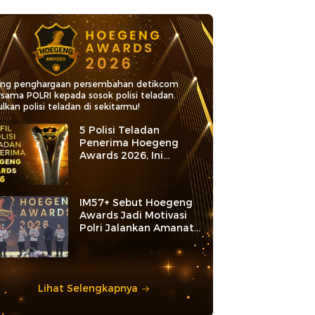
ang penghargaan persembahan detikcom
rsama POLRI kepada sosok polisi teladan.
lkan polisi teladan di sekitarmu!
5 Polisi Teladan
Penerima Hoegeng
Awards 2026, Ini
Kategori dan Kiprahnya
IM57+ Sebut Hoegeng
Awards Jadi Motivasi
Polri Jalankan Amanat
Konstitusi
Lihat Selengkapnya