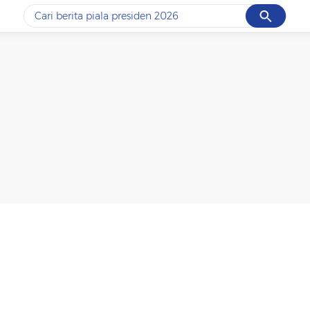
Cancel
Yang sedang ramai dicari
#1
data live draw sgp
#2
piala presiden 2026
#3
prabowo
#4
iran
#5
gempa hari ini
Promoted
Terakhir yang dicari
Loading...