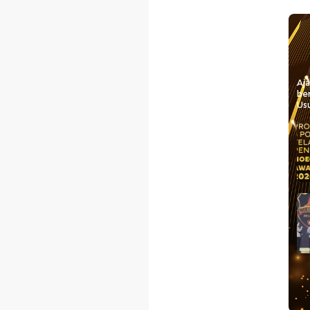
Aj
be
Usu