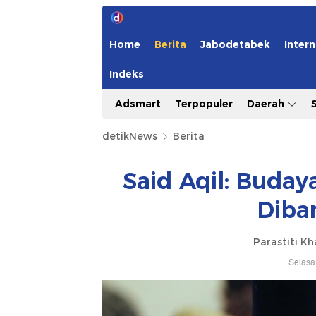
Home
Berita
Jabodetabek
Intern
Indeks
Adsmart
Terpopuler
Daerah
detikNews
Berita
Said Aqil: Buday
Diba
Parastiti Kh
Selasa