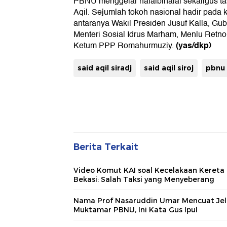
PBNU menggelar halalbihalal sekaligus ta
Aqil. Sejumlah tokoh nasional hadir pada 
antaranya Wakil Presiden Jusuf Kalla, Gu
Menteri Sosial Idrus Marham, Menlu Retn
(yas/dkp)
Ketum PPP Romahurmuziy.
said aqil siradj
said aqil siroj
pbnu
Berita Terkait
Video Komut KAI soal Kecelakaan Kereta 
Bekasi: Salah Taksi yang Menyeberang
Nama Prof Nasaruddin Umar Mencuat Je
Muktamar PBNU, Ini Kata Gus Ipul