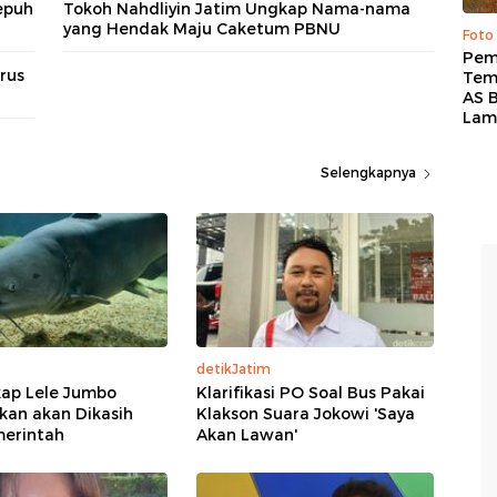
epuh
Tokoh Nahdliyin Jatim Ungkap Nama-nama
yang Hendak Maju Caketum PBNU
Foto
Pem
rus
Tem
AS B
Lam
Selengkapnya
detikJatim
ap Lele Jumbo
Klarifikasi PO Soal Bus Pakai
kan akan Dikasih
Klakson Suara Jokowi 'Saya
merintah
Akan Lawan'