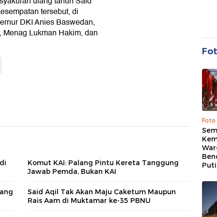
syakuran ulang tahun Said
kesempatan tersebut, di
bernur DKI Anies Baswedan,
o, Menag Lukman Hakim, dan
Fo
Foto
Sem
Kem
War
Ben
di
Komut KAI: Palang Pintu Kereta Tanggung
Put
Jawab Pemda, Bukan KAI
lang
Said Aqil Tak Akan Maju Caketum Maupun
Rais Aam di Muktamar ke-35 PBNU