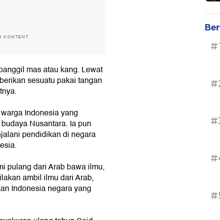
Ber
H CONTENT
#
h panggil mas atau kang. Lewat
erikan sesuatu pakai tangan
#
utnya.
 warga Indonesia yang
#
a budaya Nusantara. Ia pun
alani pendidikan di negara
esia.
#
ami pulang dari Arab bawa ilmu,
lakan ambil ilmu dari Arab,
kan Indonesia negara yang
#