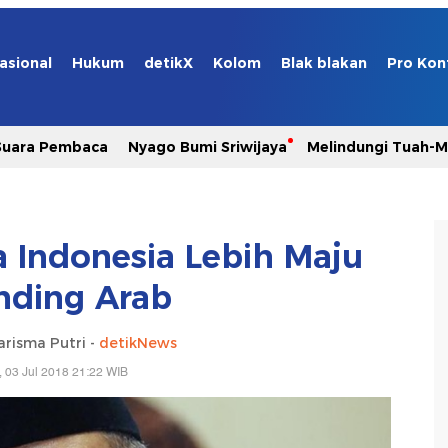
asional
Hukum
detikX
Kolom
Blak blakan
Pro Kon
Suara Pembaca
Nyago Bumi Sriwijaya
Melindungi Tuah-
a Indonesia Lebih Maju
nding Arab
arisma Putri -
detikNews
, 03 Jul 2018 21:22 WIB