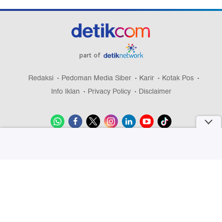
part of
Redaksi
Pedoman Media Siber
Karir
Kotak Pos
Info Iklan
Privacy Policy
Disclaimer
Download aplikasi detikcom
Copyright @ 2026 detikcom, All right reserved