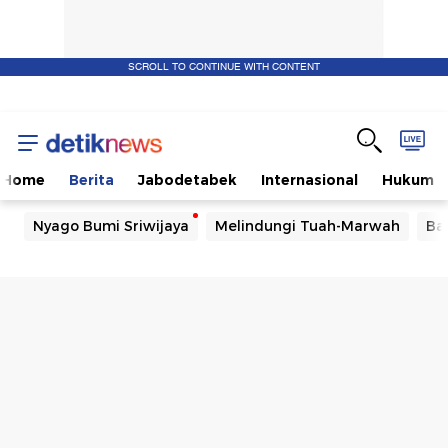
SCROLL TO CONTINUE WITH CONTENT
Home
Berita
Jabodetabek
Internasional
Hukum
Nyago Bumi Sriwijaya
Melindungi Tuah-Marwah
Ba