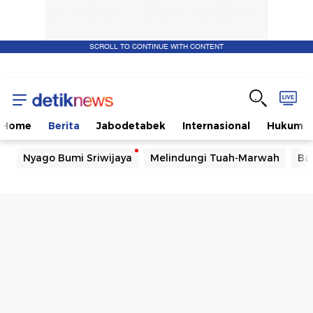
SCROLL TO CONTINUE WITH CONTENT
Home
Berita
Jabodetabek
Internasional
Hukum
Nyago Bumi Sriwijaya
Melindungi Tuah-Marwah
Ba