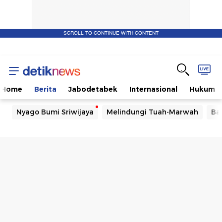
SCROLL TO CONTINUE WITH CONTENT
Home
Berita
Jabodetabek
Internasional
Hukum
Nyago Bumi Sriwijaya
Melindungi Tuah-Marwah
Ba