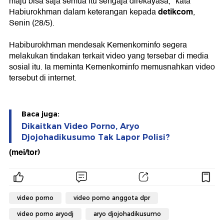
maju bisa saja semua itu sengaja direkayasa," kata
detikcom
Habiurokhman dalam keterangan kepada
,
Senin (28/5).
Habiburokhman mendesak Kemenkominfo segera
melakukan tindakan terkait video yang tersebar di media
sosial itu. Ia meminta Kemenkominfo memusnahkan video
tersebut di internet.
Baca juga:
Dikaitkan Video Porno, Aryo
Djojohadikusumo Tak Lapor Polisi?
(mei/tor)
video porno
video porno anggota dpr
video porno aryodj
aryo djojohadikusumo