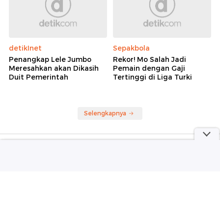
detikInet
Sepakbola
Penangkap Lele Jumbo
Rekor! Mo Salah Jadi
Meresahkan akan Dikasih
Pemain dengan Gaji
Duit Pemerintah
Tertinggi di Liga Turki
Selengkapnya
Berita detikcom Lainnya
Maaf Madrid, Rodri Pilih Barcelona
Sepakbola