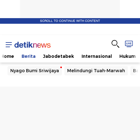
SCROLL TO CONTINUE WITH CONTENT
Home
Berita
Jabodetabek
Internasional
Hukum
Nyago Bumi Sriwijaya
Melindungi Tuah-Marwah
Ba