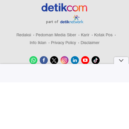
part of
Redaksi
Pedoman Media Siber
Karir
Kotak Pos
Info Iklan
Privacy Policy
Disclaimer
Download aplikasi detikcom
Copyright @ 2026 detikcom, All right reserved