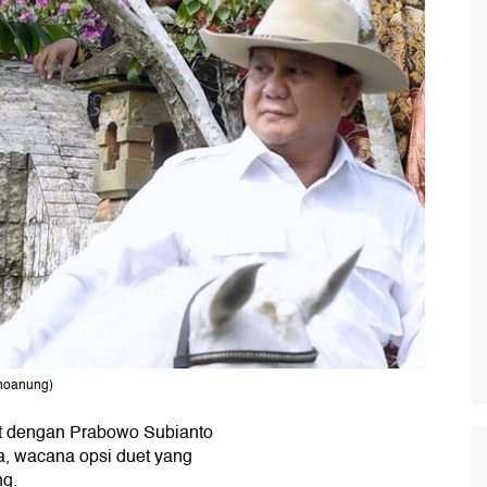
noanung)
t dengan Prabowo Subianto
a, wacana opsi duet yang
ng.