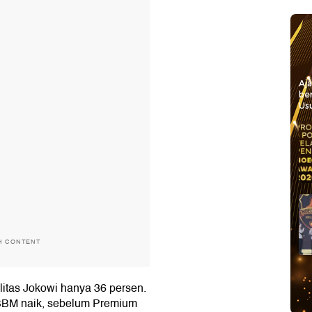
Aj
be
Usu
H CONTENT
ilitas Jokowi hanya 36 persen.
 BBM naik, sebelum Premium