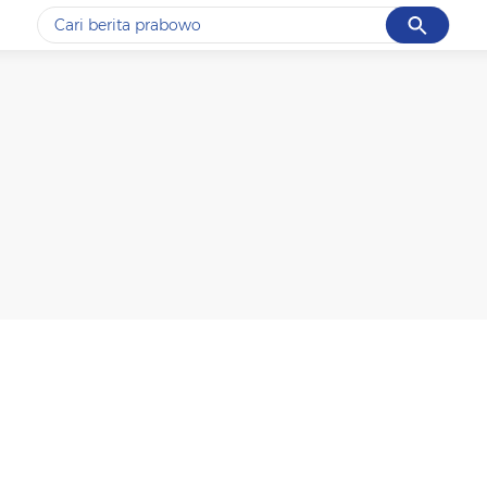
Cancel
Yang sedang ramai dicari
#1
data live draw sgp
#2
k-talk
#3
kebakaran
#4
prabowo
#5
gempa hari ini
Promoted
Terakhir yang dicari
Loading...