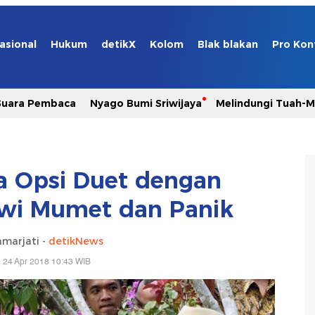
asional
Hukum
detikX
Kolom
Blak blakan
Pro Kon
Suara Pembaca
Nyago Bumi Sriwijaya
Melindungi Tuah-
ka Opsi Duet dengan
wi Mumet dan Panik
marjati -
detikNews
, 24 Apr 2018 10:43 WIB