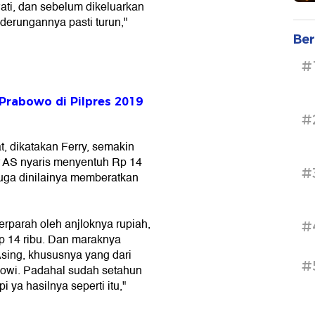
ati, dan sebelum dikeluarkan
derungannya pasti turun,"
Ber
#
Prabowo di Pilpres 2019
#
, dikatakan Ferry, semakin
ar AS nyaris menyentuh Rp 14
#
juga dinilainya memberatkan
perparah oleh anjloknya rupiah,
#
p 14 ribu. Dan maraknya
sing, khususnya yang dari
#
kowi. Padahal sudah setahun
ya hasilnya seperti itu,"