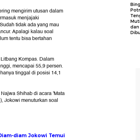
Bing
ring mengirim utusan dalam
Potr
Ten
ermasuk menjajaki
Mut
Sudah tidak ada yang mau
dan
ncur. Apalagi kalau soal
Dib
elum tentu bisa bertahan
ri Litbang Kompas. Dalam
 tinggi, mencapai 55,9 persen.
anya tinggal di posisi 14,1
Najwa Shihab di acara 'Mata
4), Jokowi menuturkan soal
, Diam-diam Jokowi Temui