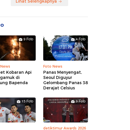
Lihat Selengkapnya
to
9 Foto
4 Foto
 News
Foto News
ret Kobaran Api
Panas Menyengat,
gamuk di
Seoul Diguyur
ung Bapenda
Gelombang Panas 38
Derajat Celsius
15 Foto
9 Foto
detiktimur Awards 2026