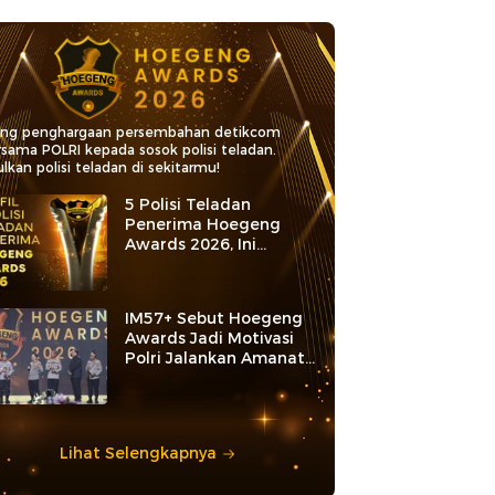
ang penghargaan persembahan detikcom
rsama POLRI kepada sosok polisi teladan.
lkan polisi teladan di sekitarmu!
5 Polisi Teladan
Penerima Hoegeng
Awards 2026, Ini
Kategori dan Kiprahnya
IM57+ Sebut Hoegeng
Awards Jadi Motivasi
Polri Jalankan Amanat
Konstitusi
Lihat Selengkapnya