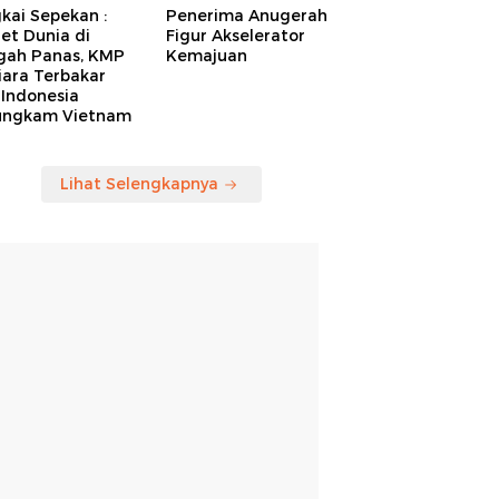
kai Sepekan :
Penerima Anugerah
et Dunia di
Figur Akselerator
gah Panas, KMP
Kemajuan
iara Terbakar
 Indonesia
ungkam Vietnam
Lihat Selengkapnya