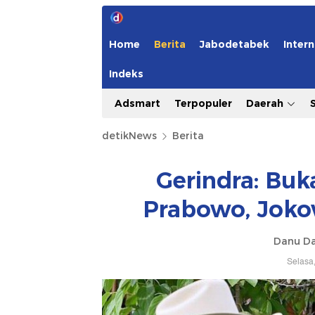
Home
Berita
Jabodetabek
Intern
Indeks
Adsmart
Terpopuler
Daerah
detikNews
Berita
Gerindra: Bu
Prabowo, Joko
Danu Da
Selasa