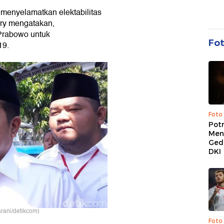
a menyelamatkan elektabilitas
erry mengatakan,
 Prabowo untuk
Fo
19.
Foto
Pot
Men
Ged
DKI
arani/detikcom)
Foto