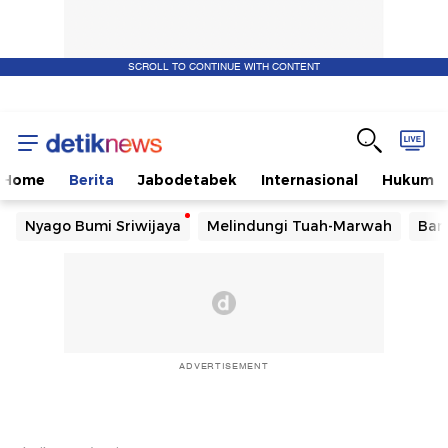
SCROLL TO CONTINUE WITH CONTENT
Home
Berita
Jabodetabek
Internasional
Hukum
Nyago Bumi Sriwijaya
Melindungi Tuah-Marwah
Ban
ADVERTISEMENT