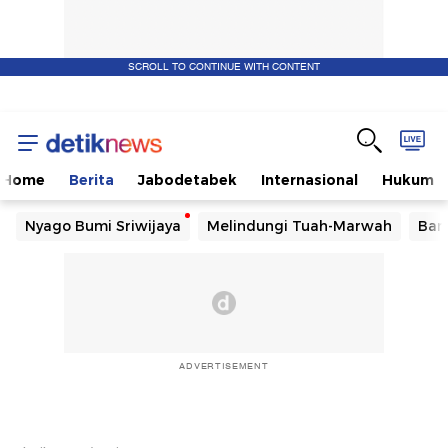
SCROLL TO CONTINUE WITH CONTENT
Home
Berita
Jabodetabek
Internasional
Hukum
Nyago Bumi Sriwijaya
Melindungi Tuah-Marwah
Ban
ADVERTISEMENT