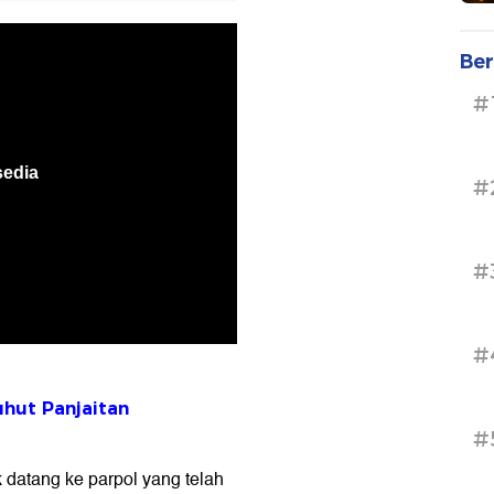
Ber
#
#
#
#
uhut Panjaitan
#
k datang ke parpol yang telah