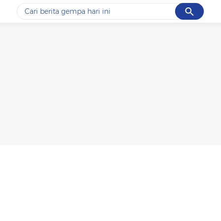
Cancel
Yang sedang ramai dicari
#1
gempa hari ini
#2
gempa
#3
prabowo
#4
iran
#5
demo
Promoted
Terakhir yang dicari
Loading...