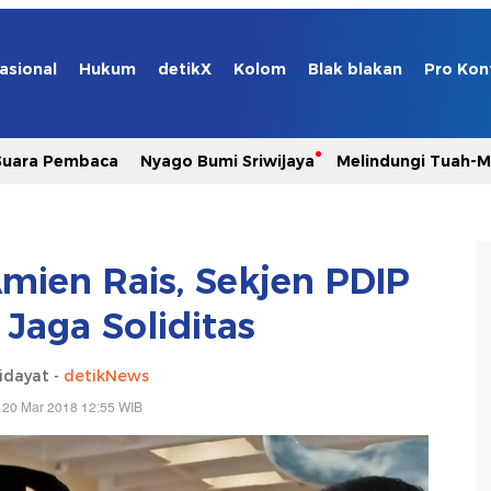
asional
Hukum
detikX
Kolom
Blak blakan
Pro Kon
Suara Pembaca
Nyago Bumi Sriwijaya
Melindungi Tuah-
mien Rais, Sekjen PDIP
 Jaga Soliditas
idayat -
detikNews
 20 Mar 2018 12:55 WIB