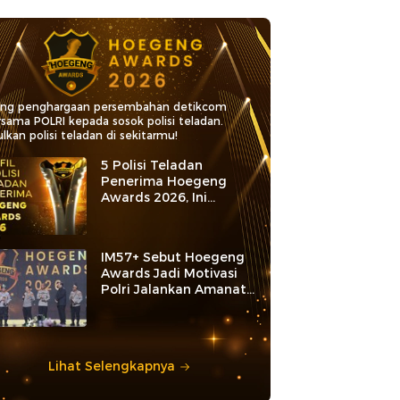
ang penghargaan persembahan detikcom
rsama POLRI kepada sosok polisi teladan.
lkan polisi teladan di sekitarmu!
5 Polisi Teladan
Penerima Hoegeng
Awards 2026, Ini
Kategori dan Kiprahnya
IM57+ Sebut Hoegeng
Awards Jadi Motivasi
Polri Jalankan Amanat
Konstitusi
Lihat Selengkapnya