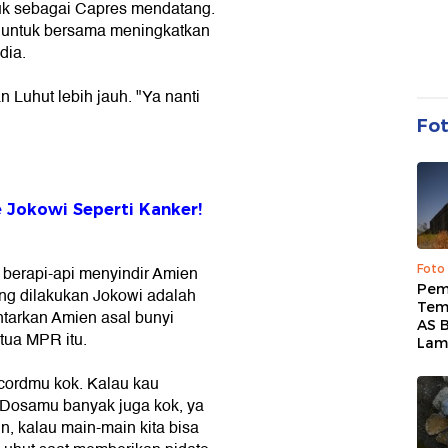
k sebagai Capres mendatang.
k untuk bersama meningkatkan
dia.
Luhut lebih jauh. "Ya nanti
Fo
 Jokowi Seperti Kanker!
Foto
 berapi-api menyindir Amien
Pem
ang dilakukan Jokowi adalah
Tem
tarkan Amien asal bunyi
AS B
tua MPR itu.
Lam
recordmu kok. Kalau kau
 Dosamu banyak juga kok, ya
n, kalau main-main kita bisa