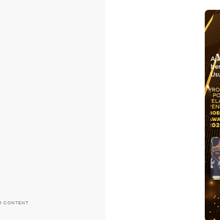
Aj
be
Usu
H CONTENT