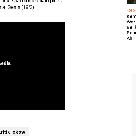
Luhut saat memberikan pidato
ta, Senin (19/3).
Foto
Kema
War
Beli
Pen
Air
kritik jokowi