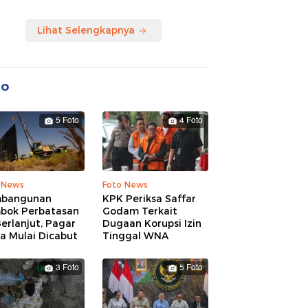
Lihat Selengkapnya
to
5 Foto
4 Foto
 News
Foto News
bangunan
KPK Periksa Saffar
bok Perbatasan
Godam Terkait
erlanjut, Pagar
Dugaan Korupsi Izin
a Mulai Dicabut
Tinggal WNA
3 Foto
5 Foto