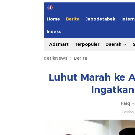
Home
Berita
Jabodetabek
Intern
Indeks
Adsmart
Terpopuler
Daerah
detikNews
Berita
Luhut Marah ke A
Ingatkan
Faiq H
Selasa,