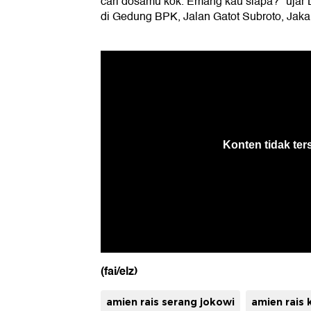
cari dosamu kok. Emang kau siapa?" ujar 
di Gedung BPK, Jalan Gatot Subroto, Jakar
(fai/elz)
amien rais serang jokowi
amien rais 