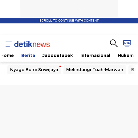
SCROLL TO CONTINUE WITH CONTENT
Home
Berita
Jabodetabek
Internasional
Hukum
Nyago Bumi Sriwijaya
Melindungi Tuah-Marwah
Ba