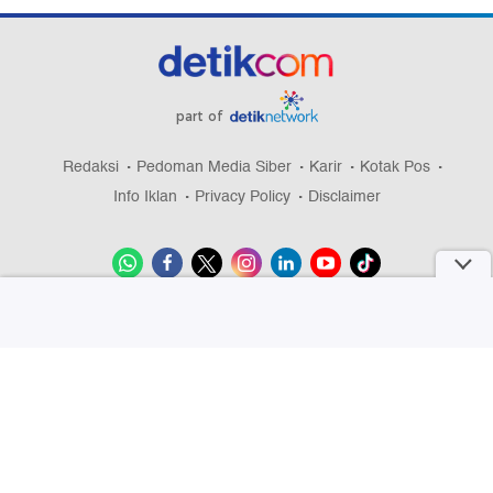
part of
Redaksi
Pedoman Media Siber
Karir
Kotak Pos
Info Iklan
Privacy Policy
Disclaimer
Download aplikasi detikcom
Copyright @ 2026 detikcom, All right reserved