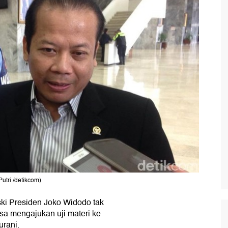
utri /detikcom)
i Presiden Joko Widodo tak
a mengajukan uji materi ke
urani.