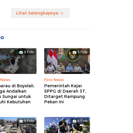
Lihat Selengkapnya
to
3 Foto
5 Foto
 News
Foto News
rau di Boyolali,
Pemerintah Kejar
ga Andalkan
SPPG di Daerah 3T,
k Sungai untuk
Ditarget Rampung
uhi Kebutuhan
Pekan Ini
5 Foto
6 Foto