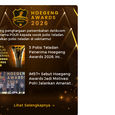
ang penghargaan persembahan detikcom
rsama POLRI kepada sosok polisi teladan.
lkan polisi teladan di sekitarmu!
5 Polisi Teladan
Penerima Hoegeng
Awards 2026, Ini
Kategori dan Kiprahnya
IM57+ Sebut Hoegeng
Awards Jadi Motivasi
Polri Jalankan Amanat
Konstitusi
Lihat Selengkapnya