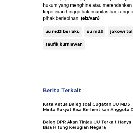
hukum yang menghina atau merendahkan 
kepolisian hingga hak imunitas bagi angg
(elz/van)
pihak berlebihan.
uu md3 berlaku
uu md3
jokowi to
taufik kurniawan
Berita Terkait
Kata Ketua Baleg soal Gugatan UU MD3
Minta Rakyat Bisa Berhentikan Anggota 
Baleg DPR Akan Tinjau UU Terkait Hanya
Bisa Hitung Kerugian Negara