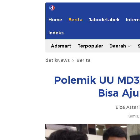
Home
Berita
Jabodetabek
Intern
Indeks
Adsmart
Terpopuler
Daerah
detikNews
Berita
Polemik UU MD3,
Bisa Aju
Elza Astar
Kamis,