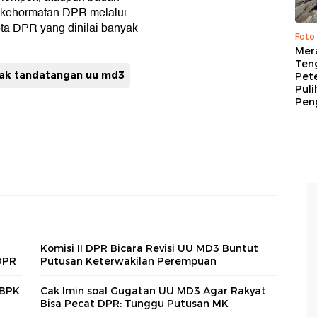
kehormatan DPR melalui
ota DPR yang dinilai banyak
Foto
Mer
Ten
lak tandatangan uu md3
Pet
Puli
Pen
Komisi II DPR Bicara Revisi UU MD3 Buntut
DPR
Putusan Keterwakilan Perempuan
 BPK
Cak Imin soal Gugatan UU MD3 Agar Rakyat
Bisa Pecat DPR: Tunggu Putusan MK