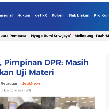
asional
Hukum
detikX
Kolom
Blak blakan
Pro Kon
Suara Pembaca
Nyago Bumi Sriwijaya
Melindungi Tuah-
 Pimpinan DPR: Masih
kan Uji Materi
i Retaduari -
detikNews
 15 Mar 2018 18:31 WIB