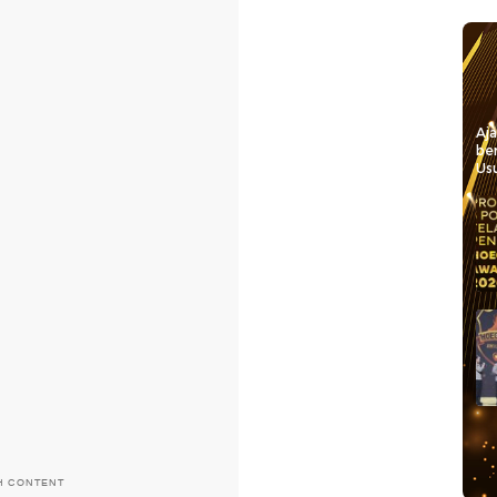
Aj
be
Usu
H CONTENT