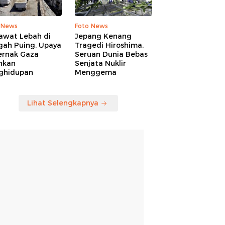
 News
Foto News
awat Lebah di
Jepang Kenang
gah Puing, Upaya
Tragedi Hiroshima,
ernak Gaza
Seruan Dunia Bebas
hkan
Senjata Nuklir
ghidupan
Menggema
Lihat Selengkapnya