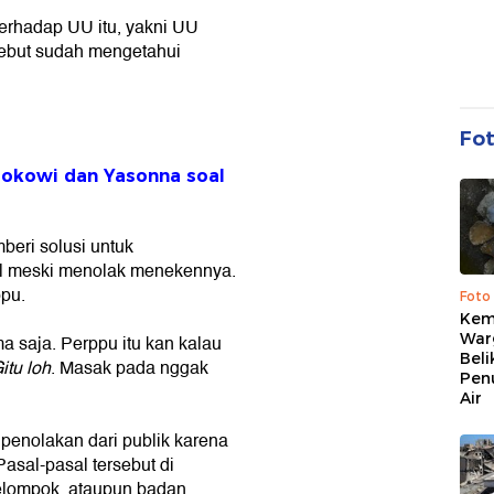
erhadap UU itu, yakni UU
sebut sudah mengetahui
Fo
Jokowi dan Yasonna soal
beri solusi untuk
l meski menolak menekennya.
ppu.
Foto
Kema
War
a saja. Perppu itu kan kalau
Beli
itu loh
. Masak pada nggak
Pen
Air
enolakan dari publik karena
Pasal-pasal tersebut di
elompok, ataupun badan