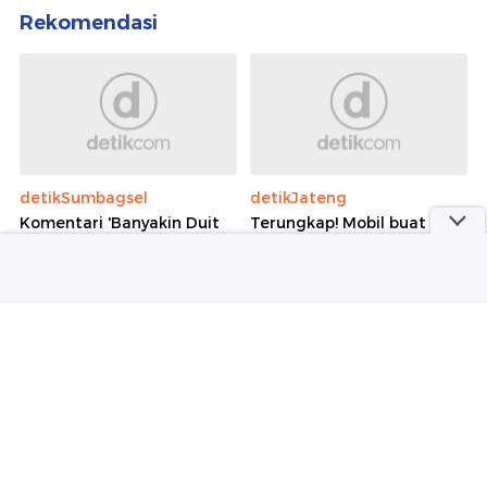
Rekomendasi
detikSumbagsel
detikJateng
Komentari 'Banyakin Duit
Terungkap! Mobil buat
Halal' ke Pasien BPJS
Buang Mayat Bos Konter
Berujung Pemecatan
HP Ambarawa Ternyata
Dokter Tamara
Milik Korban
detikHot
detikHot