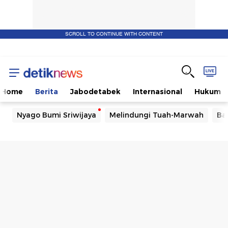
SCROLL TO CONTINUE WITH CONTENT
Home
Berita
Jabodetabek
Internasional
Hukum
Nyago Bumi Sriwijaya
Melindungi Tuah-Marwah
Ba