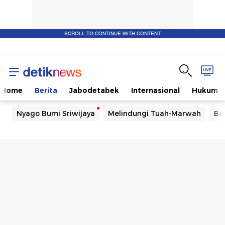
SCROLL TO CONTINUE WITH CONTENT
Home
Berita
Jabodetabek
Internasional
Hukum
Nyago Bumi Sriwijaya
Melindungi Tuah-Marwah
Ba