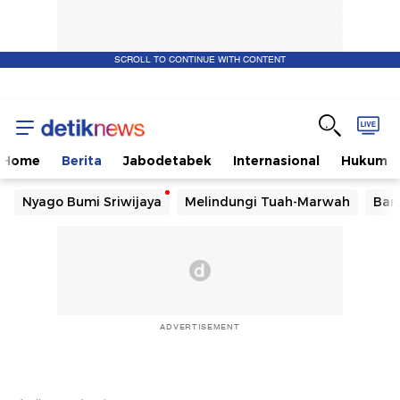
SCROLL TO CONTINUE WITH CONTENT
Home
Berita
Jabodetabek
Internasional
Hukum
Nyago Bumi Sriwijaya
Melindungi Tuah-Marwah
Ban
ADVERTISEMENT