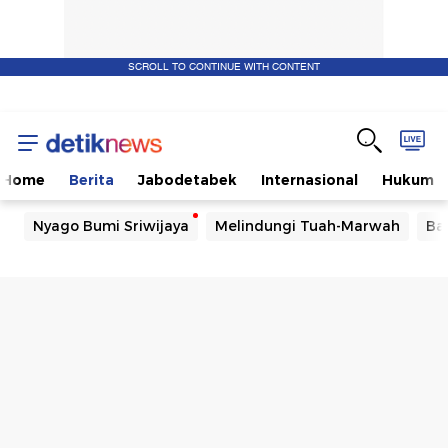
SCROLL TO CONTINUE WITH CONTENT
Home
Berita
Jabodetabek
Internasional
Hukum
Nyago Bumi Sriwijaya
Melindungi Tuah-Marwah
Ba