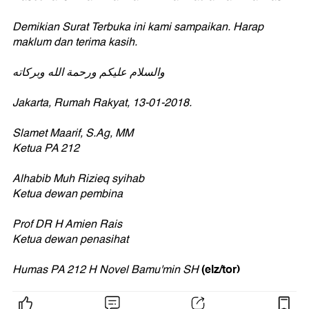
Demikian Surat Terbuka ini kami sampaikan. Harap
maklum dan terima kasih.
والسلام عليكم ورحمة الله وبركاته
Jakarta, Rumah Rakyat, 13-01-2018.
Slamet Maarif, S.Ag, MM
Ketua PA 212
Alhabib Muh Rizieq syihab
Ketua dewan pembina
Prof DR H Amien Rais
Ketua dewan penasihat
(elz/tor)
Humas PA 212 H Novel Bamu'min SH