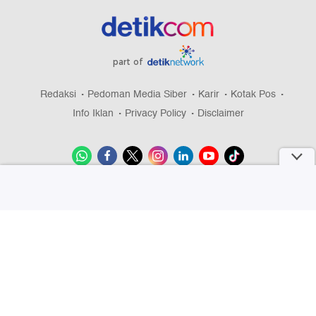
part of
Redaksi
Pedoman Media Siber
Karir
Kotak Pos
Info Iklan
Privacy Policy
Disclaimer
Download aplikasi detikcom
Copyright @ 2026 detikcom, All right reserved