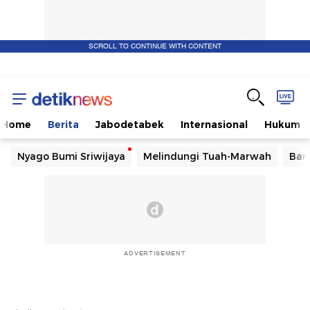
SCROLL TO CONTINUE WITH CONTENT
Home
Berita
Jabodetabek
Internasional
Hukum
Nyago Bumi Sriwijaya
Melindungi Tuah-Marwah
Ban
ADVERTISEMENT