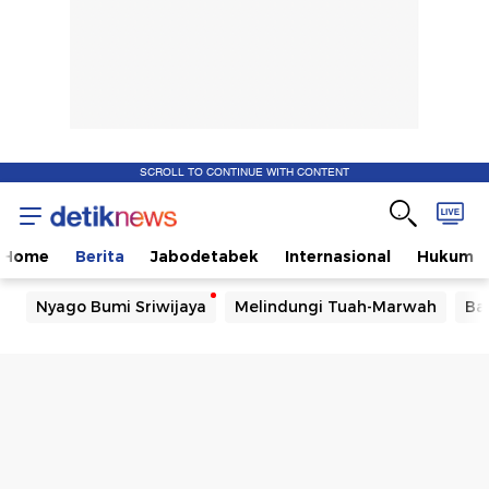
SCROLL TO CONTINUE WITH CONTENT
Home
Berita
Jabodetabek
Internasional
Hukum
Nyago Bumi Sriwijaya
Melindungi Tuah-Marwah
Ba