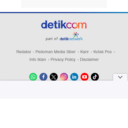
part of
Redaksi
Pedoman Media Siber
Karir
Kotak Pos
Info Iklan
Privacy Policy
Disclaimer
Download aplikasi detikcom
Copyright @ 2026 detikcom, All right reserved