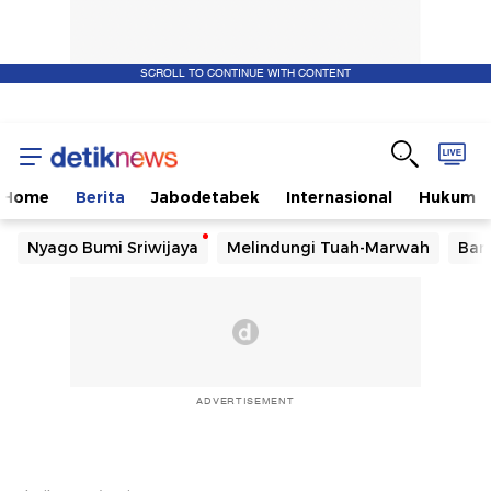
SCROLL TO CONTINUE WITH CONTENT
Home
Berita
Jabodetabek
Internasional
Hukum
Nyago Bumi Sriwijaya
Melindungi Tuah-Marwah
Ban
ADVERTISEMENT