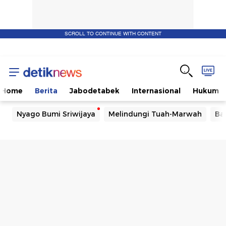
SCROLL TO CONTINUE WITH CONTENT
Home
Berita
Jabodetabek
Internasional
Hukum
Nyago Bumi Sriwijaya
Melindungi Tuah-Marwah
Ba