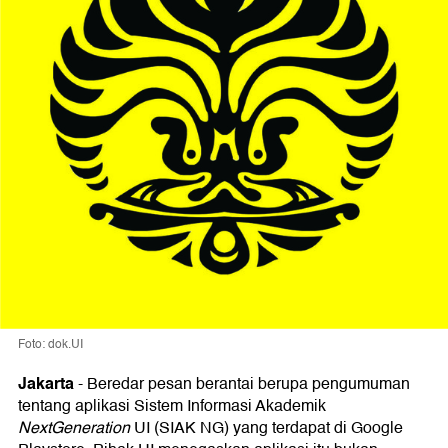
Foto: dok.UI
Jakarta
-
Beredar pesan berantai berupa pengumuman
tentang aplikasi Sistem Informasi Akademik
NextGeneration
UI (SIAK NG) yang terdapat di Google