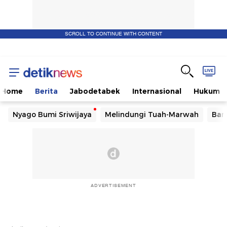
SCROLL TO CONTINUE WITH CONTENT
Home
Berita
Jabodetabek
Internasional
Hukum
Nyago Bumi Sriwijaya
Melindungi Tuah-Marwah
Ban
ADVERTISEMENT