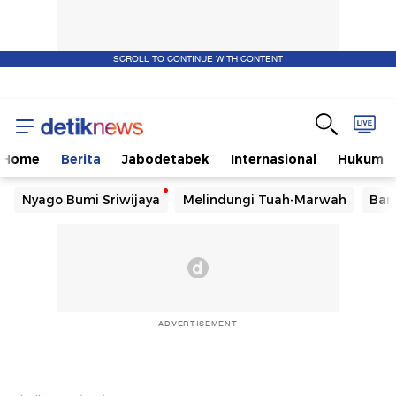
SCROLL TO CONTINUE WITH CONTENT
Home
Berita
Jabodetabek
Internasional
Hukum
Nyago Bumi Sriwijaya
Melindungi Tuah-Marwah
Ban
ADVERTISEMENT